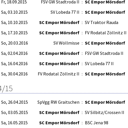
Fr, 18.09.2015
FSV GW Stadtroda II
:
SC Empor Mörsdorf
Sa, 03.10.2015
SV Lobeda 77 II
:
SC Empor Mörsdorf
Sa, 10.10.2015
SC Empor Mörsdorf
:
SV Traktor Rauda
Sa, 17.10.2015
SC Empor Mörsdorf
:
FV Rodatal Zöllnitz II
So, 20.03.2016
SV Wöllmisse
:
SC Empor Mörsdorf
Sa, 02.04.2016
SC Empor Mörsdorf
:
FSV GW Stadtroda II
Sa, 16.04.2016
SC Empor Mörsdorf
:
SV Lobeda 77 II
Sa, 30.04.2016
FV Rodatal Zöllnitz II
:
SC Empor Mörsdorf
4/15
So, 26.04.2015
SpVgg RW Graitschen
:
SC Empor Mörsdorf
So, 03.05.2015
SC Empor Mörsdorf
:
SV Silbitz/Crossen II
Sa, 16.05.2015
SC Empor Mörsdorf
:
BSC Jena 98