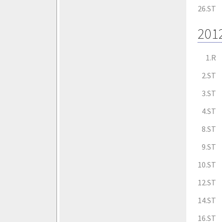
26.ST
201
1.R
2.ST
3.ST
4.ST
8.ST
9.ST
10.ST
12.ST
14.ST
16.ST