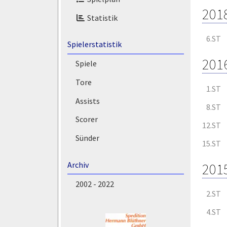
201
Statistik
6.ST
Spielerstatistik
201
Spiele
Tore
1.ST
Assists
8.ST
Scorer
12.ST
Sünder
15.ST
Archiv
201
2002 - 2022
2.ST
4.ST