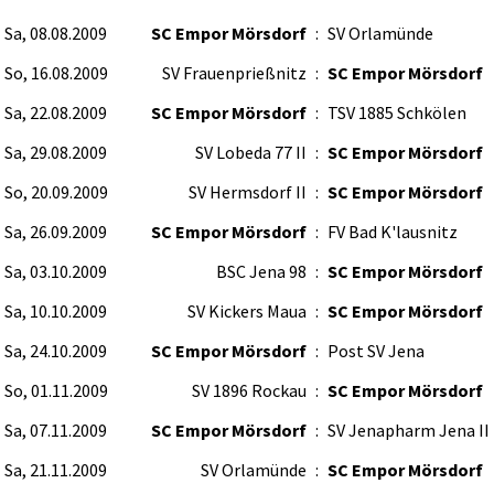
Sa, 08.08.2009
SC Empor Mörsdorf
:
SV Orlamünde
So, 16.08.2009
SV Frauenprießnitz
:
SC Empor Mörsdorf
Sa, 22.08.2009
SC Empor Mörsdorf
:
TSV 1885 Schkölen
Sa, 29.08.2009
SV Lobeda 77 II
:
SC Empor Mörsdorf
So, 20.09.2009
SV Hermsdorf II
:
SC Empor Mörsdorf
Sa, 26.09.2009
SC Empor Mörsdorf
:
FV Bad K'lausnitz
Sa, 03.10.2009
BSC Jena 98
:
SC Empor Mörsdorf
Sa, 10.10.2009
SV Kickers Maua
:
SC Empor Mörsdorf
Sa, 24.10.2009
SC Empor Mörsdorf
:
Post SV Jena
So, 01.11.2009
SV 1896 Rockau
:
SC Empor Mörsdorf
Sa, 07.11.2009
SC Empor Mörsdorf
:
SV Jenapharm Jena II
Sa, 21.11.2009
SV Orlamünde
:
SC Empor Mörsdorf