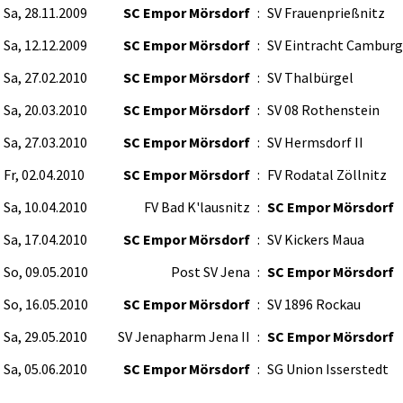
Sa, 28.11.2009
SC Empor Mörsdorf
:
SV Frauenprießnitz
Sa, 12.12.2009
SC Empor Mörsdorf
:
SV Eintracht Camburg 
Sa, 27.02.2010
SC Empor Mörsdorf
:
SV Thalbürgel
Sa, 20.03.2010
SC Empor Mörsdorf
:
SV 08 Rothenstein
Sa, 27.03.2010
SC Empor Mörsdorf
:
SV Hermsdorf II
Fr, 02.04.2010
SC Empor Mörsdorf
:
FV Rodatal Zöllnitz
Sa, 10.04.2010
FV Bad K'lausnitz
:
SC Empor Mörsdorf
Sa, 17.04.2010
SC Empor Mörsdorf
:
SV Kickers Maua
So, 09.05.2010
Post SV Jena
:
SC Empor Mörsdorf
So, 16.05.2010
SC Empor Mörsdorf
:
SV 1896 Rockau
Sa, 29.05.2010
SV Jenapharm Jena II
:
SC Empor Mörsdorf
Sa, 05.06.2010
SC Empor Mörsdorf
:
SG Union Isserstedt