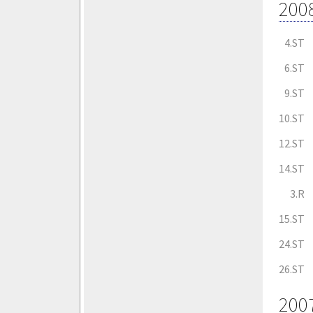
200
4.ST
6.ST
9.ST
10.ST
12.ST
14.ST
3.R
15.ST
24.ST
26.ST
200