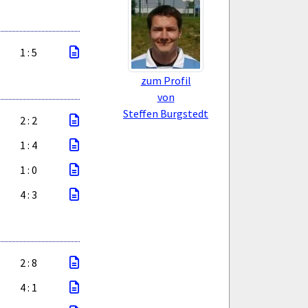
1 : 5
zum Profil
von
Steffen Burgstedt
2 : 2
1 : 4
1 : 0
4 : 3
2 : 8
4 : 1