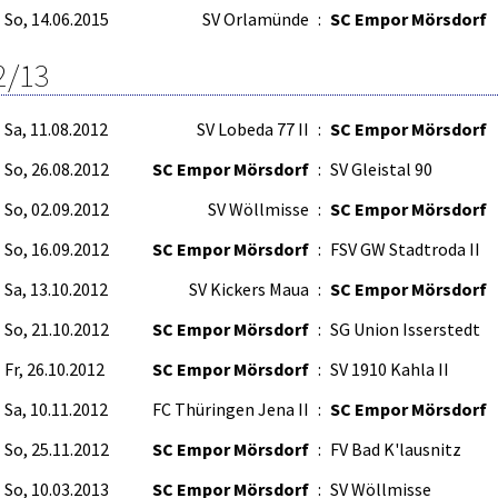
So, 14.06.2015
SV Orlamünde
:
SC Empor Mörsdorf
2/13
Sa, 11.08.2012
SV Lobeda 77 II
:
SC Empor Mörsdorf
So, 26.08.2012
SC Empor Mörsdorf
:
SV Gleistal 90
So, 02.09.2012
SV Wöllmisse
:
SC Empor Mörsdorf
So, 16.09.2012
SC Empor Mörsdorf
:
FSV GW Stadtroda II
Sa, 13.10.2012
SV Kickers Maua
:
SC Empor Mörsdorf
So, 21.10.2012
SC Empor Mörsdorf
:
SG Union Isserstedt
Fr, 26.10.2012
SC Empor Mörsdorf
:
SV 1910 Kahla II
Sa, 10.11.2012
FC Thüringen Jena II
:
SC Empor Mörsdorf
So, 25.11.2012
SC Empor Mörsdorf
:
FV Bad K'lausnitz
So, 10.03.2013
SC Empor Mörsdorf
:
SV Wöllmisse