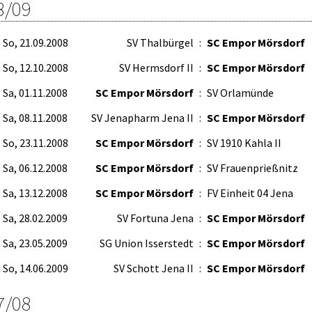
8/09
So, 21.09.2008
SV Thalbürgel
:
SC Empor Mörsdorf
So, 12.10.2008
SV Hermsdorf II
:
SC Empor Mörsdorf
Sa, 01.11.2008
SC Empor Mörsdorf
:
SV Orlamünde
Sa, 08.11.2008
SV Jenapharm Jena II
:
SC Empor Mörsdorf
So, 23.11.2008
SC Empor Mörsdorf
:
SV 1910 Kahla II
Sa, 06.12.2008
SC Empor Mörsdorf
:
SV Frauenprießnitz
Sa, 13.12.2008
SC Empor Mörsdorf
:
FV Einheit 04 Jena
Sa, 28.02.2009
SV Fortuna Jena
:
SC Empor Mörsdorf
Sa, 23.05.2009
SG Union Isserstedt
:
SC Empor Mörsdorf
So, 14.06.2009
SV Schott Jena II
:
SC Empor Mörsdorf
7/08