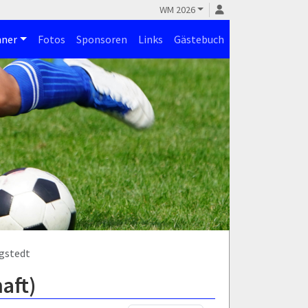
WM 2026
ner
Fotos
Sponsoren
Links
Gästebuch
rgstedt
aft)