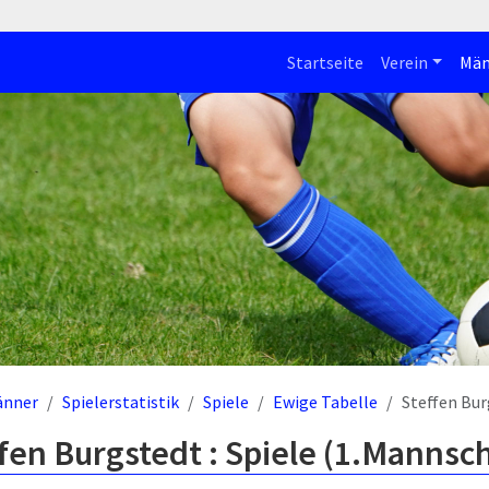
Startseite
Verein
Män
änner
Spielerstatistik
Spiele
Ewige Tabelle
Steffen Bu
fen Burgstedt : Spiele (1.Mannsch