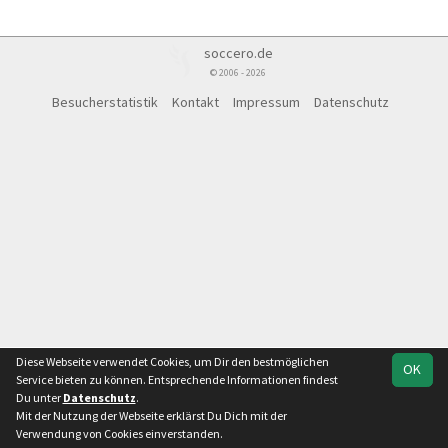
Vereine mit Soccero
soccero.de
© 2006 - 2026
Besucherstatistik
Kontakt
Impressum
Datenschutz
Diese Webseite verwendet Cookies, um Dir den bestmöglichen
OK
Service bieten zu können. Entsprechende Informationen findest
Du unter
Datenschutz
.
Mit der Nutzung der Webseite erklärst Du Dich mit der
Verwendung von Cookies einverstanden.