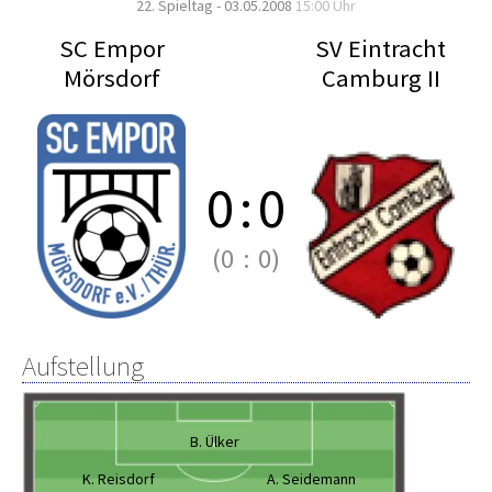
22. Spieltag - 03.05.2008
15:00 Uhr
SC Empor
SV Eintracht
Mörsdorf
Camburg II
0
:
0
(0
:
0)
Aufstellung
B. Ülker
K. Reisdorf
A. Seidemann