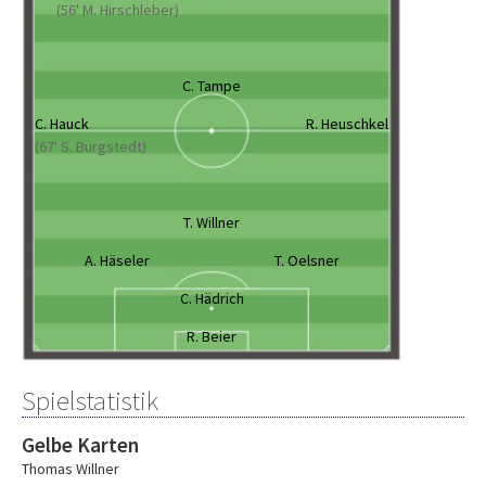
(56' M. Hirschleber)
C. Tampe
C. Hauck
R. Heuschkel
(67' S. Burgstedt)
T. Willner
A. Häseler
T. Oelsner
C. Hädrich
R. Beier
Spielstatistik
Gelbe Karten
Thomas Willner