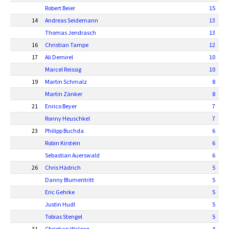
Robert Beier
15
14
Andreas Seidemann
13
Thomas Jendrasch
13
16
Christian Tampe
12
17
Ali Demirel
10
Marcel Reissig
10
19
Martin Schmalz
8
Martin Zänker
8
21
Enrico Beyer
7
Ronny Heuschkel
7
23
Philipp Buchda
6
Robin Kirstein
6
Sebastian Auerswald
6
26
Chris Hädrich
5
Danny Blumentritt
5
Eric Gehrke
5
Justin Hudl
5
Tobias Stengel
5
31
Christian Walzog
4