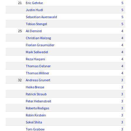
21
Eric Gehrke
5
Justin Hudl
5
Sebastian Auerswald
5
Tobias Stengel
5
25
Ali Demirel
4
Christian Walzog
4
Florian Graumüller
4
Maik Sollwedel
4
Reza Haqani
4
Thomas Oelsner
4
Thomas Willner
4
32
Andreas Grunert
3
Heiko Bresse
3
Patrick Straub
3
Peter Hebenstreit
3
Roberto Rodigas
3
Robin Kirstein
3
Sokol Shita
3
Tom Grabow
3