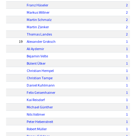
Franz Häseler
2
Markus Willner
2
Martin Schmalz
2
Martin Zänker
2
Thomas Landes
2
19
Alexander Groksch
1
Ali Aydemir
1
Bejamin Velte
1
Bülent Ülker
1
Christian Hempel
1
Christian Tampe
1
Daniel Kuhlmann
1
Felix Geisenhainer
1
Kai Reisdorf
1
Michael Günther
1
Nils Vollmer
1
Peter Hebenstreit
1
Robert Müller
1