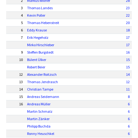
2
Markus Willner
28
3
Thomas Landes
23
4
Kevin Poller
22
5
Thomas Hebenstreit
20
6
Eddy Krause
18
7
Erik Hegeholz
17
Mirko Hirschleber
17
9
Steffen Burgstedt
16
10
Bülent Ülker
15
Robert Beier
15
12
Alexander Roitzsch
14
13
Thomas Jendrasch
12
14
Christian Tampe
11
15
Andreas Seidemann
8
16
Andreas Müller
6
Martin Schmalz
6
Martin Zänker
6
Philipp Buchda
6
Ronny Heuschkel
6