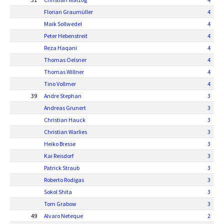
Florian Graumüller
4
Maik Sollwedel
4
Peter Hebenstreit
4
Reza Haqani
4
Thomas Oelsner
4
Thomas Willner
4
Tino Vollmer
4
39
Andre Stephan
3
Andreas Grunert
3
Christian Hauck
3
Christian Warlies
3
Heiko Bresse
3
Kai Reisdorf
3
Patrick Straub
3
Roberto Rodigas
3
Sokol Shita
3
Tom Grabow
3
49
Alvaro Neteque
2