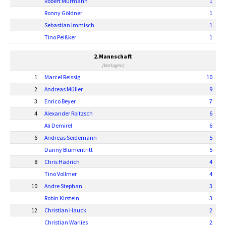
Robert Murmann
1
Ronny Göldner
1
Sebastian Immisch
1
Tino Peißker
1
2.Mannschaft
(Vorlagen)
1
Marcel Reissig
10
2
Andreas Müller
9
3
Enrico Beyer
7
4
Alexander Roitzsch
6
Ali Demirel
6
6
Andreas Seidemann
5
Danny Blumentritt
5
8
Chris Hädrich
4
Tino Vollmer
4
10
Andre Stephan
3
Robin Kirstein
3
12
Christian Hauck
2
Christian Warlies
2