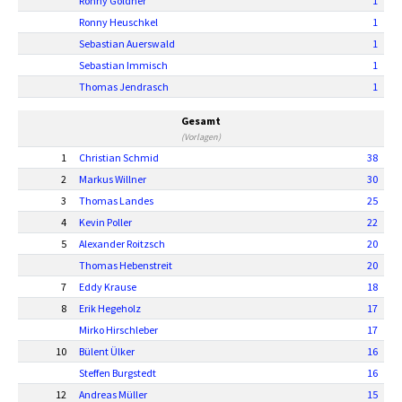
Ronny Göldner
1
Ronny Heuschkel
1
Sebastian Auerswald
1
Sebastian Immisch
1
Thomas Jendrasch
1
Gesamt
(Vorlagen)
1
Christian Schmid
38
2
Markus Willner
30
3
Thomas Landes
25
4
Kevin Poller
22
5
Alexander Roitzsch
20
Thomas Hebenstreit
20
7
Eddy Krause
18
8
Erik Hegeholz
17
Mirko Hirschleber
17
10
Bülent Ülker
16
Steffen Burgstedt
16
12
Andreas Müller
15