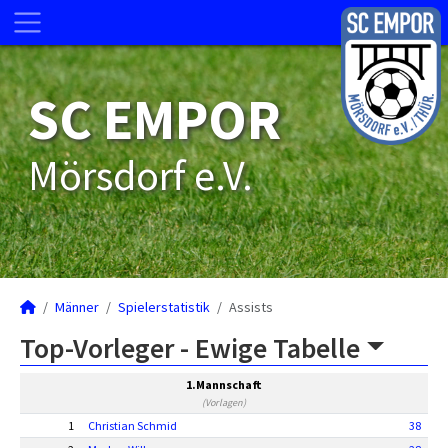
SC EMPOR
Mörsdorf e.V.
Männer
Spielerstatistik
Assists
Top-Vorleger -
Ewige Tabelle
1.Mannschaft
(Vorlagen)
1
Christian Schmid
38