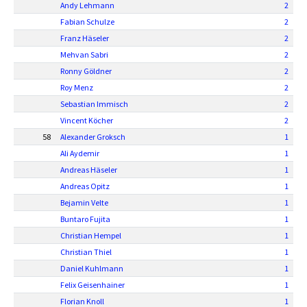
Andy Lehmann
2
Fabian Schulze
2
Franz Häseler
2
Mehvan Sabri
2
Ronny Göldner
2
Roy Menz
2
Sebastian Immisch
2
Vincent Köcher
2
58
Alexander Groksch
1
Ali Aydemir
1
Andreas Häseler
1
Andreas Opitz
1
Bejamin Velte
1
Buntaro Fujita
1
Christian Hempel
1
Christian Thiel
1
Daniel Kuhlmann
1
Felix Geisenhainer
1
Florian Knoll
1