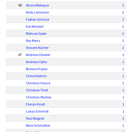
40
Alvaro Neteque
2
Andy Lehmann
2
Fabian Schulze
2
Kai Reisdorf
2
Mehvan Sabri
2
Roy Menz
2
Vincent Köcher
2
47
Andreas Häseler
1
Andreas Opitz
1
Buntaro Fujita
1
Chris Hädrich
1
Christian Hauck
1
Christian Thiel
1
Christian Warlies
1
Florian Knoll
1
Lukas Schmidt
1
Paul Wagner
1
Rene Schmeißer
1