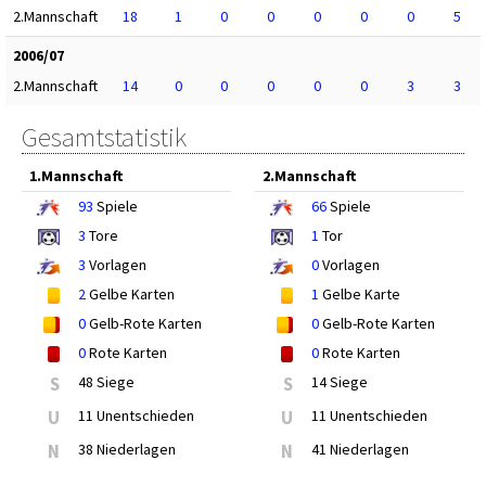
2.Mannschaft
18
1
0
0
0
0
0
5
2006/07
2.Mannschaft
14
0
0
0
0
0
3
3
Gesamtstatistik
1.Mannschaft
2.Mannschaft
93
Spiele
66
Spiele
3
Tore
1
Tor
3
Vorlagen
0
Vorlagen
2
Gelbe Karten
1
Gelbe Karte
0
Gelb-Rote Karten
0
Gelb-Rote Karten
0
Rote Karten
0
Rote Karten
S
48 Siege
S
14 Siege
U
11 Unentschieden
U
11 Unentschieden
N
38 Niederlagen
N
41 Niederlagen