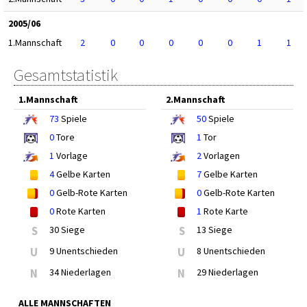
2005/06
1.Mannschaft
2
0
0
0
0
0
1
1
Gesamtstatistik
1.Mannschaft
2.Mannschaft
73
Spiele
50
Spiele
0
Tore
1
Tor
1
Vorlage
2
Vorlagen
4
Gelbe Karten
7
Gelbe Karten
0
Gelb-Rote Karten
0
Gelb-Rote Karten
0
Rote Karten
1
Rote Karte
S
30 Siege
S
13 Siege
U
9 Unentschieden
U
8 Unentschieden
N
34 Niederlagen
N
29 Niederlagen
ALLE MANNSCHAFTEN