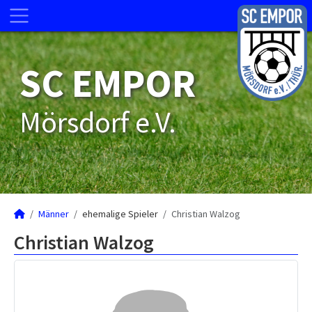
SC EMPOR
Mörsdorf e.V.
Männer
ehemalige Spieler
Christian Walzog
Christian Walzog