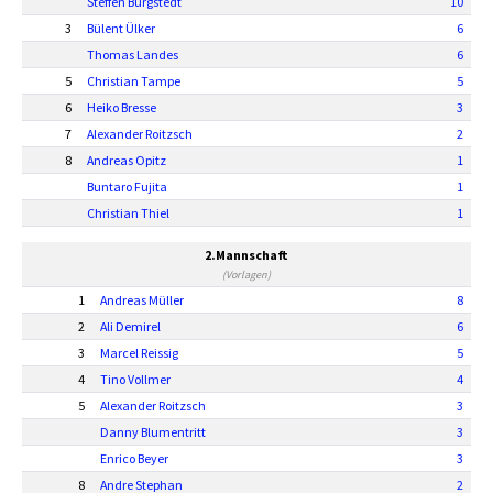
Steffen Burgstedt
10
3
Bülent Ülker
6
Thomas Landes
6
5
Christian Tampe
5
6
Heiko Bresse
3
7
Alexander Roitzsch
2
8
Andreas Opitz
1
Buntaro Fujita
1
Christian Thiel
1
2.Mannschaft
(Vorlagen)
1
Andreas Müller
8
2
Ali Demirel
6
3
Marcel Reissig
5
4
Tino Vollmer
4
5
Alexander Roitzsch
3
Danny Blumentritt
3
Enrico Beyer
3
8
Andre Stephan
2