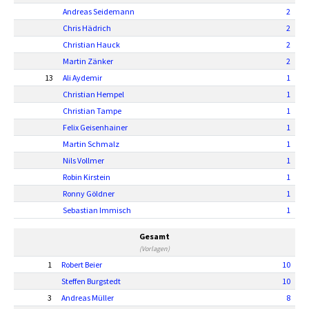
Andreas Seidemann
2
Chris Hädrich
2
Christian Hauck
2
Martin Zänker
2
13
Ali Aydemir
1
Christian Hempel
1
Christian Tampe
1
Felix Geisenhainer
1
Martin Schmalz
1
Nils Vollmer
1
Robin Kirstein
1
Ronny Göldner
1
Sebastian Immisch
1
Gesamt
(Vorlagen)
1
Robert Beier
10
Steffen Burgstedt
10
3
Andreas Müller
8