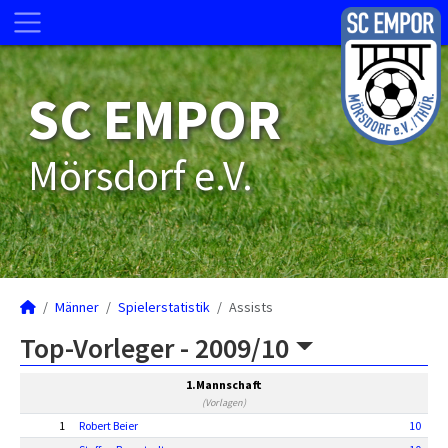
SC EMPOR
Mörsdorf e.V.
Männer
Spielerstatistik
Assists
Top-Vorleger -
2009/10
1.Mannschaft
(Vorlagen)
1
Robert Beier
10