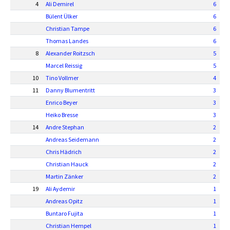
4
Ali Demirel
6
Bülent Ülker
6
Christian Tampe
6
Thomas Landes
6
8
Alexander Roitzsch
5
Marcel Reissig
5
10
Tino Vollmer
4
11
Danny Blumentritt
3
Enrico Beyer
3
Heiko Bresse
3
14
Andre Stephan
2
Andreas Seidemann
2
Chris Hädrich
2
Christian Hauck
2
Martin Zänker
2
19
Ali Aydemir
1
Andreas Opitz
1
Buntaro Fujita
1
Christian Hempel
1