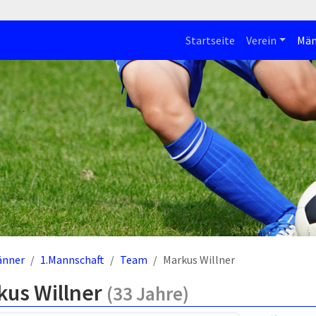
Startseite
Verein
Män
änner
1.Mannschaft
Team
Markus Willner
kus Willner
(33 Jahre)