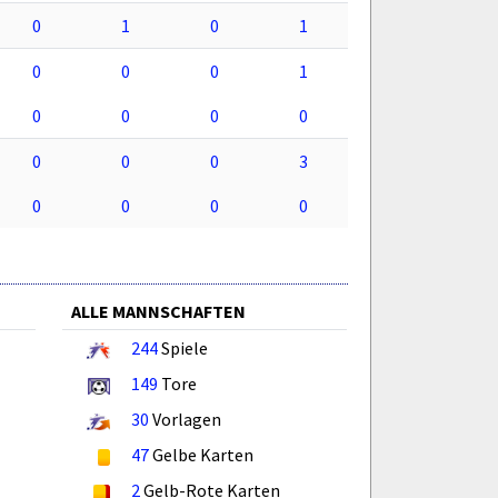
0
1
0
1
0
0
0
1
0
0
0
0
0
0
0
3
0
0
0
0
ALLE MANNSCHAFTEN
244
Spiele
149
Tore
30
Vorlagen
47
Gelbe Karten
2
Gelb-Rote Karten