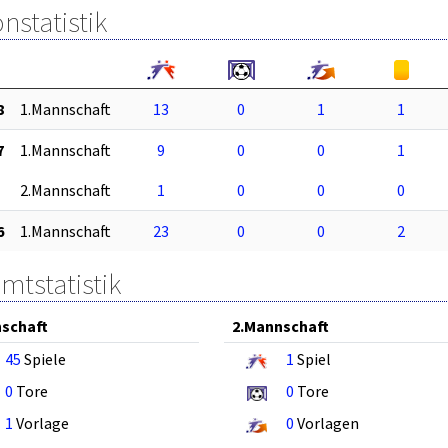
nstatistik
8
1.Mannschaft
13
0
1
1
7
1.Mannschaft
9
0
0
1
2.Mannschaft
1
0
0
0
6
1.Mannschaft
23
0
0
2
mtstatistik
schaft
2.Mannschaft
45
Spiele
1
Spiel
0
Tore
0
Tore
1
Vorlage
0
Vorlagen