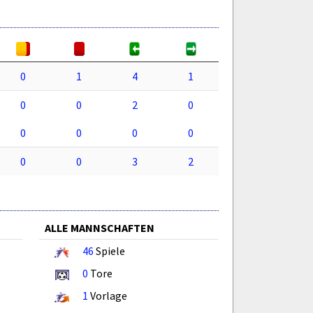
0
1
4
1
0
0
2
0
0
0
0
0
0
0
3
2
ALLE MANNSCHAFTEN
46
Spiele
0
Tore
1
Vorlage