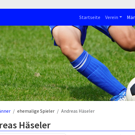
Startseite
Verein
Män
änner
ehemalige Spieler
Andreas Häseler
reas Häseler