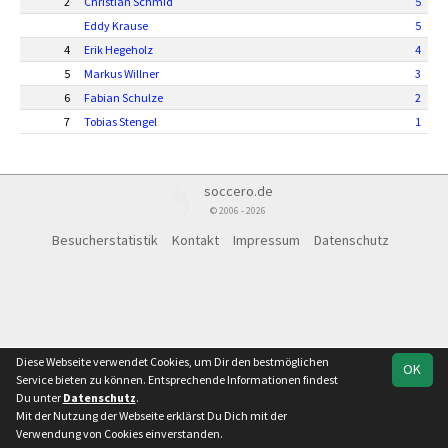
2
Christian Schmid
5
Eddy Krause
5
4
Erik Hegeholz
4
5
Markus Willner
3
6
Fabian Schulze
2
7
Tobias Stengel
1
soccero.de
© 2006 - 2026
Besucherstatistik
Kontakt
Impressum
Datenschutz
Diese Webseite verwendet Cookies, um Dir den bestmöglichen
OK
Service bieten zu können. Entsprechende Informationen findest
Du unter
Datenschutz
.
Mit der Nutzung der Webseite erklärst Du Dich mit der
Verwendung von Cookies einverstanden.