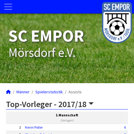
SC EMPOR
Mörsdorf e.V.
Männer
Spielerstatistik
Assists
Top-Vorleger -
2017/18
1.Mannschaft
(Vorlagen)
1
Kevin Poller
6