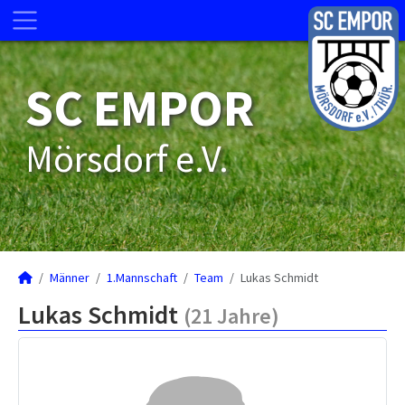
SC EMPOR
Mörsdorf e.V.
Männer
1.Mannschaft
Team
Lukas Schmidt
Lukas Schmidt
(21 Jahre)