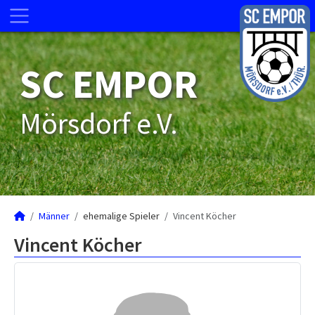
SC EMPOR
Mörsdorf e.V.
Männer
ehemalige Spieler
Vincent Köcher
Vincent Köcher