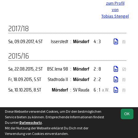
zum Profil
von
Tobias Stengel
2017/18
Sa, 09.09.2017
, 4.ST
Isserstedt
:
Mörsdorf
4 : 3
(1)
2015/16
Sa, 22.08.2015
, 2.ST
BSC Jena 98
:
Mörsdorf
2 : 8
(2)
Fr, 18.09.2015
, 5.ST
Stadtroda II
:
Mörsdorf
2 : 2
(1)
Sa, 10.10.2015
, 8.ST
Mörsdorf
:
SV Rauda
6 : 1
a.W.
(1)
Diese Webseite verwendet Cookies, um Dir den bestmöglichen
soccero.de
OK
Service bieten zu können. Entsprechende Informationen findest
© 2006 - 2026
Du unter
Datenschutz
.
Besucherstatistik
Kontakt
Impressum
Datenschutz
Mit der Nutzung der Webseite erklärst Du Dich mit der
Verwendung von Cookies einverstanden.