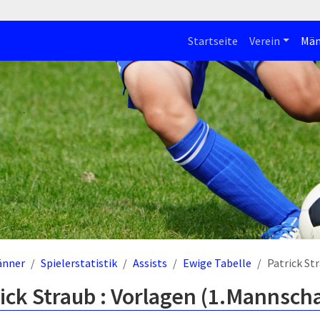
Startseite
Verein
Män
änner
Spielerstatistik
Assists
Ewige Tabelle
Patrick St
ick Straub : Vorlagen (1.Mannscha