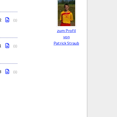
2
(1)
zum Profil
von
Patrick Straub
1
(1)
8
(1)