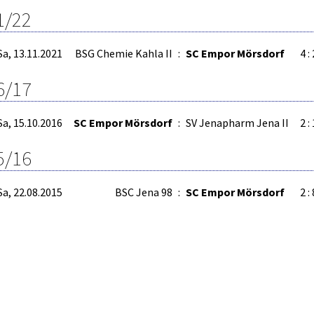
1/22
Sa, 13.11.2021
BSG Chemie Kahla II
:
SC Empor Mörsdorf
4 : 
6/17
Sa, 15.10.2016
SC Empor Mörsdorf
:
SV Jenapharm Jena II
2 : 
5/16
Sa, 22.08.2015
BSC Jena 98
:
SC Empor Mörsdorf
2 : 