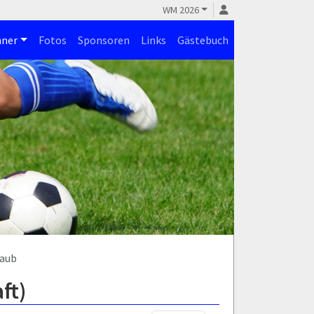
WM 2026
ner
Fotos
Sponsoren
Links
Gästebuch
raub
ft)