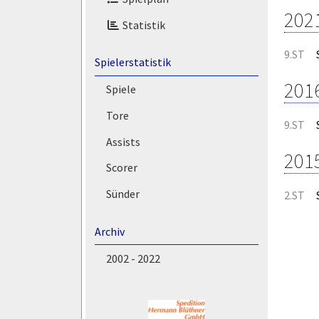
202
Statistik
9.ST
Spielerstatistik
201
Spiele
Tore
9.ST
Assists
201
Scorer
Sünder
2.ST
Archiv
2002 - 2022