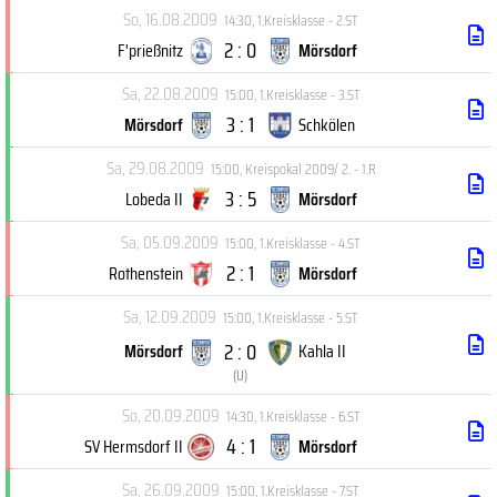
So, 16.08.2009
14:30
,
1.Kreisklasse - 2.ST
2 : 0
F'prießnitz
Mörsdorf
Sa, 22.08.2009
15:00
,
1.Kreisklasse - 3.ST
3 : 1
Mörsdorf
Schkölen
Sa, 29.08.2009
15:00
,
Kreispokal 2009/ 2. - 1.R
3 : 5
Lobeda II
Mörsdorf
Sa, 05.09.2009
15:00
,
1.Kreisklasse - 4.ST
2 : 1
Rothenstein
Mörsdorf
Sa, 12.09.2009
15:00
,
1.Kreisklasse - 5.ST
2 : 0
Mörsdorf
Kahla II
(
U
)
So, 20.09.2009
14:30
,
1.Kreisklasse - 6.ST
4 : 1
SV Hermsdorf II
Mörsdorf
Sa, 26.09.2009
15:00
,
1.Kreisklasse - 7.ST