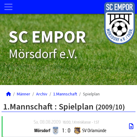
SC EMPOR
Mörsdorf e.V.
Männer
Archiv
1.Mannschaft
Spielplan
1.Mannschaft :
Spielplan
(2009/10)
Sa, 08.08.2009
16:00
,
1.Kreisklasse - 1.ST
1 : 0
Mörsdorf
SV Orlamünde