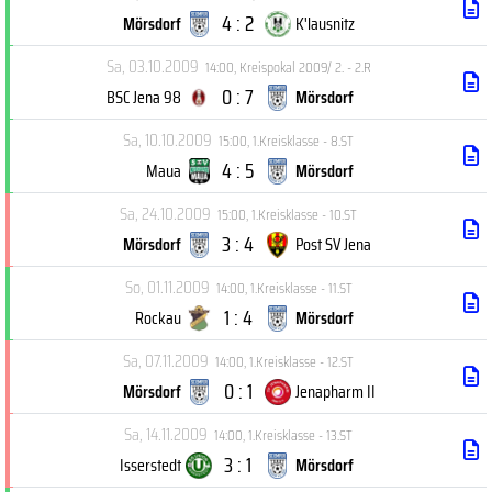
4 : 2
Mörsdorf
K'lausnitz
Sa, 03.10.2009
14:00
,
Kreispokal 2009/ 2. - 2.R
0 : 7
BSC Jena 98
Mörsdorf
Sa, 10.10.2009
15:00
,
1.Kreisklasse - 8.ST
4 : 5
Maua
Mörsdorf
Sa, 24.10.2009
15:00
,
1.Kreisklasse - 10.ST
3 : 4
Mörsdorf
Post SV Jena
So, 01.11.2009
14:00
,
1.Kreisklasse - 11.ST
1 : 4
Rockau
Mörsdorf
Sa, 07.11.2009
14:00
,
1.Kreisklasse - 12.ST
0 : 1
Mörsdorf
Jenapharm II
Sa, 14.11.2009
14:00
,
1.Kreisklasse - 13.ST
3 : 1
Isserstedt
Mörsdorf