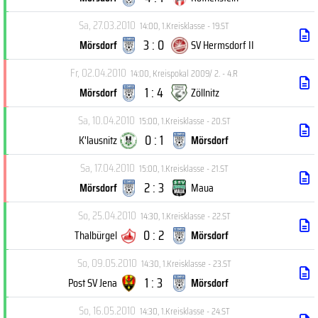
Sa, 27.03.2010
14:00
,
1.Kreisklasse - 19.ST
3 : 0
Mörsdorf
SV Hermsdorf II
Fr, 02.04.2010
14:00
,
Kreispokal 2009/ 2. - 4.R
1 : 4
Mörsdorf
Zöllnitz
Sa, 10.04.2010
15:00
,
1.Kreisklasse - 20.ST
0 : 1
K'lausnitz
Mörsdorf
Sa, 17.04.2010
15:00
,
1.Kreisklasse - 21.ST
2 : 3
Mörsdorf
Maua
So, 25.04.2010
14:30
,
1.Kreisklasse - 22.ST
0 : 2
Thalbürgel
Mörsdorf
So, 09.05.2010
14:30
,
1.Kreisklasse - 23.ST
1 : 3
Post SV Jena
Mörsdorf
So, 16.05.2010
14:30
,
1.Kreisklasse - 24.ST