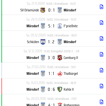
Sa, 21.11.2009
14:00
,
1.Kreisklasse - 14.ST
0 : 1
SV Orlamünde
Mörsdorf
Sa, 28.11.2009
14:00
,
1.Kreisklasse - 15.ST
5 : 1
Mörsdorf
F'prießnitz
Sa, 05.12.2009
14:00
,
1.Kreisklasse - 16.ST
1 : 2
Schkölen
Mörsdorf
Sa, 12.12.2009
13:30
,
Kreispokal 2009/ 2. - 3.R
3 : 0
Mörsdorf
Camburg II
Sa, 27.02.2010
15:00
,
1.Kreisklasse - 9.ST
1 : 1
Mörsdorf
Thalbürgel
So, 14.03.2010
14:00
,
1.Kreisklasse - 18.ST
0 : 6
Mörsdorf
Kahla II
Sa, 20.03.2010
14:00
,
1.Kreisklasse - 17.ST
4 : 1
Mörsdorf
Rothenstein