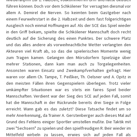
führen können. Doch vor dem Schkölener Tor versagten diesmal vor
allem A. Demirel die Nerven. So keimten beim Gastgeber nach
einem Feurwehrstart in die 2. Halbzeit und dem fast folgerichtigen
Ausgleich noch einmal Hoffnungen auf. Als der SCE das Spiel wieder
in den Griff bekam, spielte die Schkölener Mannschaft doch recht
deutlich auf die Sicherung des einen Punktes. Der schwere Platz
und das alles andere als vorweihnachtliche Wetter verlangten den
Akteuren viel Kraft ab, so das die spielerischen Momente wenig
zum Tragen kamen. Gelangen den Mörsdorfern Spielzüge über
mehrer Stationen, dann kam man auch zu Torgelegenheiten.
Ansonsten waren Einsatz und Zweikampfverhalten gefragt. Hier
waren vor allem Ch. Tampe, T. Peißker, Th. Oelsner und A. Opitz in
den meisten Fällen ihren Gegenspielern überlegen. Trotz vieler
umkämpfter Situationen war es stets ein faires Spiel beider
Mannschaften. Verdient war der Sieg des SCE auf jeden Fall, somit
hat die Mannschaft in der Rückrunde bereits drei Siege in Folge
erreicht. Wann gab es das zuletzt? Diese Tatsache findet um so
mehr Anerkennung, da Trainer A. Gerstenberger auch dieses Mal auf
Grund des Fehlens einiger Sportler umstellen mußte. Die Taktik mit
zwei "Sechsern" zu spielen und den spielfreudigen R. Beir wieder im
Mittelfeld wirbeln zu lassen, erwies sich auf jeden Fall als