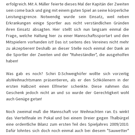
erfolgreich. Mit A. Müller feierte dieses Mal der Kapitän der Zweiten
sein come back und ging mit einem guten Spiel an seine körperliche
Leistungsgrenze. Notwendig wurde sein Einsatz, weil neben
Erkrankungen einige Sportler aus nicht verständlichen Gründen
ihren Einsatz absagten. Hier stellt sich nun langsam einmal die
Frage, welche Haltung hier zu einer Mannschaftssportart und den
Mitspielern vorhanden ist! Das ist seitens des Vereines nicht mehr
zu akzeptieren! Deshalb an dieser Stelle noch einmal der Dank an
die Sportler der Zweiten und der "Ruheständler", die ausgeholfen
haben!
Was gab es noch? Schiri D.Schweighöfer wollte sich vorzeitig
alsWeihnachtsmann präsentieren, als er den Schkölenern in der
ersten Halbzeit einen Elfmeter schenkte. Diese nahmen das
Geschenk jedoch nicht an und so wurde der Gerechtigkeit wohl
auch Genüge getan!
Noch zweimal muß die Mannschaft vor Weihnachten ran. Es winkt
das Viertelfinale im Pokal und bei einem Dreier gegen Thalbürgel
eine ordentliche Bilanz zum ersten Teil des Spieljahres 2009/2010.
Dafür lohntes sich doch noch einmal auch bei diesem "Sauwetter"