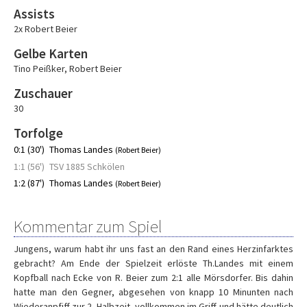
Assists
2x Robert Beier
Gelbe Karten
Tino Peißker
,
Robert Beier
Zuschauer
30
Torfolge
0:1 (30')
Thomas Landes
(Robert Beier)
1:1 (56')
TSV 1885 Schkölen
1:2 (87')
Thomas Landes
(Robert Beier)
Kommentar zum Spiel
Jungens, warum habt ihr uns fast an den Rand eines Herzinfarktes
gebracht? Am Ende der Spielzeit erlöste Th.Landes mit einem
Kopfball nach Ecke von R. Beier zum 2:1 alle Mörsdorfer. Bis dahin
hatte man den Gegner, abgesehen von knapp 10 Minunten nach
Wiederanpfiff zur 2. Halbzeit, vollkommen im Griff und hätte deutlich