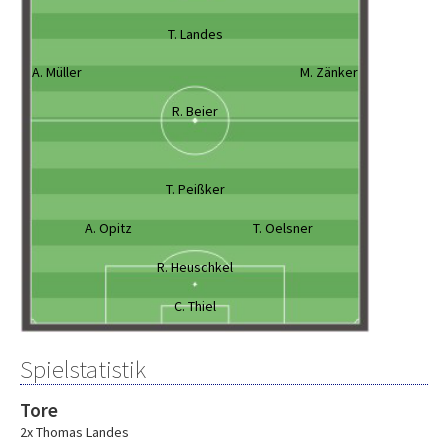
T. Landes
A. Müller
M. Zänker
R. Beier
T. Peißker
A. Opitz
T. Oelsner
R. Heuschkel
C. Thiel
Spielstatistik
Tore
2x Thomas Landes