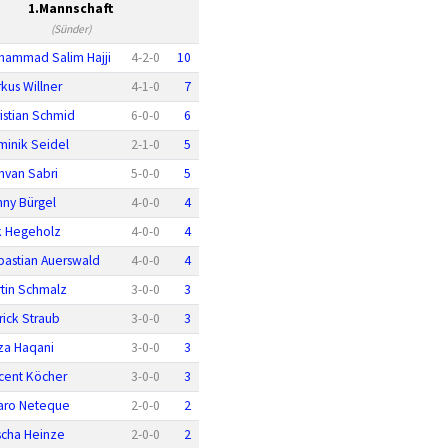
1.Mannschaft
(Sünder)
hammad Salim Hajji
4
-
2
-
0
10
kus Willner
4
-
1
-
0
7
istian Schmid
6
-
0
-
0
6
inik Seidel
2
-
1
-
0
5
hvan Sabri
5
-
0
-
0
5
ny Bürgel
4
-
0
-
0
4
k Hegeholz
4
-
0
-
0
4
astian Auerswald
4
-
0
-
0
4
tin Schmalz
3
-
0
-
0
3
rick Straub
3
-
0
-
0
3
za Haqani
3
-
0
-
0
3
cent Köcher
3
-
0
-
0
3
varo Neteque
2
-
0
-
0
2
scha Heinze
2
-
0
-
0
2