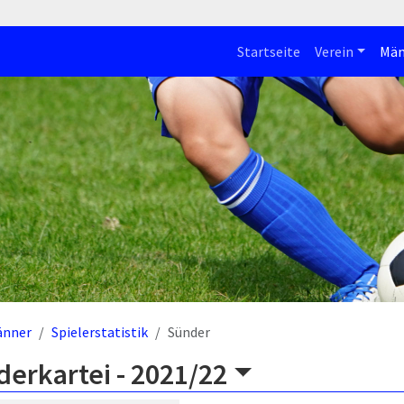
Startseite
Verein
Män
änner
Spielerstatistik
Sünder
derkartei -
2021/22