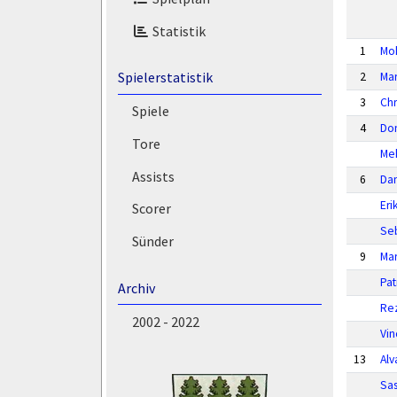
Statistik
1
Mo
Spielerstatistik
2
Mar
3
Chr
Spiele
4
Dom
Tore
Me
Assists
6
Dan
Eri
Scorer
Seb
Sünder
9
Mar
Pat
Archiv
Re
2002 - 2022
Vin
13
Al
Sa