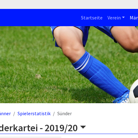
Startseite
Verein
Män
änner
Spielerstatistik
Sünder
derkartei -
2019/20