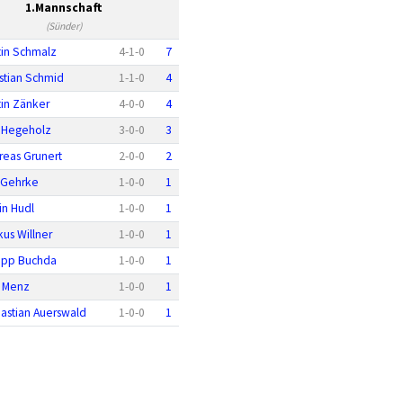
1.Mannschaft
(Sünder)
tin Schmalz
4
-
1
-
0
7
istian Schmid
1
-
1
-
0
4
tin Zänker
4
-
0
-
0
4
k Hegeholz
3
-
0
-
0
3
reas Grunert
2
-
0
-
0
2
c Gehrke
1
-
0
-
0
1
in Hudl
1
-
0
-
0
1
kus Willner
1
-
0
-
0
1
lipp Buchda
1
-
0
-
0
1
 Menz
1
-
0
-
0
1
astian Auerswald
1
-
0
-
0
1