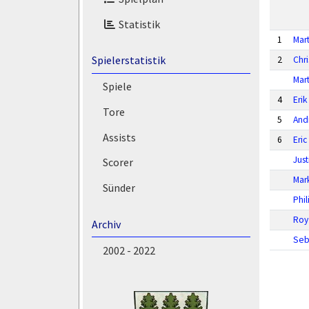
Statistik
1
Mar
Spielerstatistik
2
Chr
Mar
Spiele
4
Eri
Tore
5
And
Assists
6
Eri
Just
Scorer
Mar
Sünder
Phi
Roy
Archiv
Seb
2002 - 2022