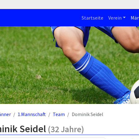
Startseite
Verein
Män
änner
1.Mannschaft
Team
Dominik Seidel
inik Seidel
(32 Jahre)