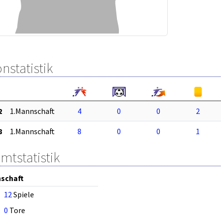
nstatistik
2
1.Mannschaft
4
0
0
2
8
1.Mannschaft
8
0
0
1
mtstatistik
schaft
12
Spiele
0
Tore