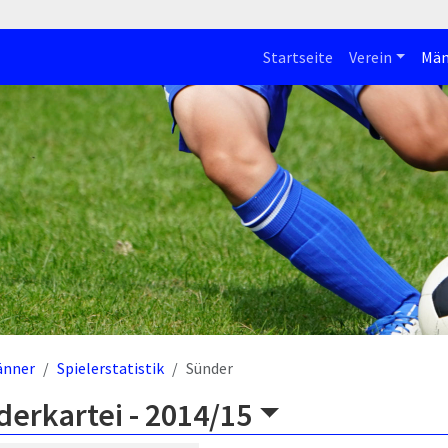
Startseite
Verein
Män
änner
Spielerstatistik
Sünder
derkartei -
2014/15