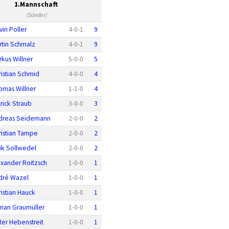
1.Mannschaft
(Sünder)
vin Poller
4
-
0
-
1
9
rtin Schmalz
4
-
0
-
1
9
rkus Willner
5
-
0
-
0
5
ristian Schmid
4
-
0
-
0
4
omas Willner
1
-
1
-
0
4
rick Straub
3
-
0
-
0
3
dreas Seidemann
2
-
0
-
0
2
ristian Tampe
2
-
0
-
0
2
ik Sollwedel
2
-
0
-
0
2
exander Roitzsch
1
-
0
-
0
1
dré Wazel
1
-
0
-
0
1
ristian Hauck
1
-
0
-
0
1
orian Graumüller
1
-
0
-
0
1
ter Hebenstreit
1
-
0
-
0
1