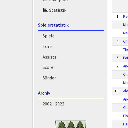
Statistik
1
Ke
Spielerstatistik
Ma
3
Ma
Spiele
4
Ch
Tore
Th
Assists
6
Pat
7
An
Scorer
Ch
Sünder
Ma
10
Al
Archiv
An
2002 - 2022
Ch
Fl
Pe