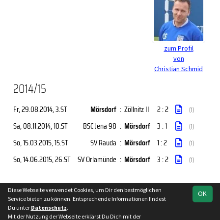
zum Profil
von
Christian Schmid
2014/15
Fr, 29.08.2014
, 3.ST
Mörsdorf
:
Zöllnitz II
2 : 2
(1)
Sa, 08.11.2014
, 10.ST
BSC Jena 98
:
Mörsdorf
3 : 1
(1)
So, 15.03.2015
, 15.ST
SV Rauda
:
Mörsdorf
1 : 2
(1)
So, 14.06.2015
, 26.ST
SV Orlamünde
:
Mörsdorf
3 : 2
(1)
Diese Webseite verwendet Cookies, um Dir den bestmöglichen
OK
soccero.de
Service bieten zu können. Entsprechende Informationen findest
© 2006 - 2026
Du unter
Datenschutz
.
Mit der Nutzung der Webseite erklärst Du Dich mit der