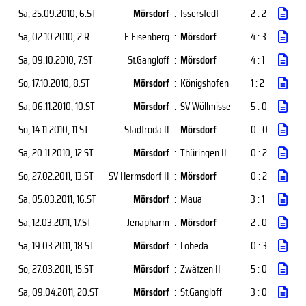
Sa, 25.09.2010
, 6.ST
Mörsdorf
:
Isserstedt
2 : 2
Sa, 02.10.2010
, 2.R
E.Eisenberg
:
Mörsdorf
4 : 3
Sa, 09.10.2010
, 7.ST
St.Gangloff
:
Mörsdorf
4 : 1
So, 17.10.2010
, 8.ST
Mörsdorf
:
Königshofen
1 : 2
Sa, 06.11.2010
, 10.ST
Mörsdorf
:
SV Wöllmisse
5 : 0
So, 14.11.2010
, 11.ST
Stadtroda II
:
Mörsdorf
0 : 0
Sa, 20.11.2010
, 12.ST
Mörsdorf
:
Thüringen II
0 : 2
So, 27.02.2011
, 13.ST
SV Hermsdorf II
:
Mörsdorf
0 : 2
Sa, 05.03.2011
, 16.ST
Mörsdorf
:
Maua
3 : 1
Sa, 12.03.2011
, 17.ST
Jenapharm
:
Mörsdorf
2 : 0
Sa, 19.03.2011
, 18.ST
Mörsdorf
:
Lobeda
0 : 3
So, 27.03.2011
, 15.ST
Mörsdorf
:
Zwätzen II
5 : 0
Sa, 09.04.2011
, 20.ST
Mörsdorf
:
St.Gangloff
3 : 0