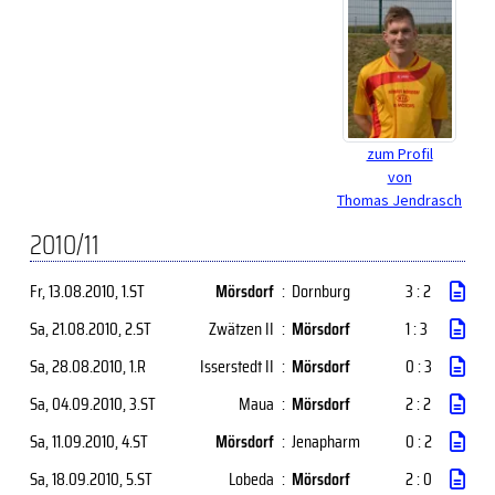
zum Profil
von
Thomas Jendrasch
2010/11
Fr, 13.08.2010
, 1.ST
Mörsdorf
:
Dornburg
3 : 2
Sa, 21.08.2010
, 2.ST
Zwätzen II
:
Mörsdorf
1 : 3
Sa, 28.08.2010
, 1.R
Isserstedt II
:
Mörsdorf
0 : 3
Sa, 04.09.2010
, 3.ST
Maua
:
Mörsdorf
2 : 2
Sa, 11.09.2010
, 4.ST
Mörsdorf
:
Jenapharm
0 : 2
Sa, 18.09.2010
, 5.ST
Lobeda
:
Mörsdorf
2 : 0