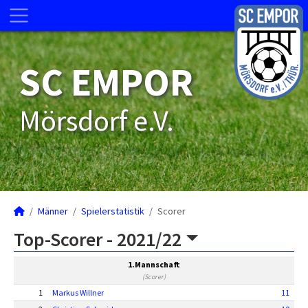
SC EMPOR
Mörsdorf e.V.
Männer
Spielerstatistik
Scorer
Top-Scorer -
2021/22
1.Mannschaft
(Scorer)
1
Markus Willner
11