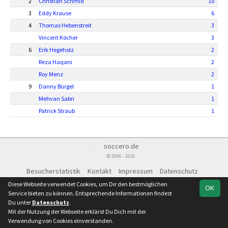
2
Christian Schmid
10
3
Eddy Krause
6
4
Thomas Hebenstreit
3
Vincent Köcher
3
6
Erik Hegeholz
2
Reza Haqani
2
Roy Menz
2
9
Danny Bürgel
1
Mehvan Sabri
1
Patrick Straub
1
soccero.de
© 2006 - 2026
Besucherstatistik
Kontakt
Impressum
Datenschutz
Diese Webseite verwendet Cookies, um Dir den bestmöglichen
OK
Service bieten zu können. Entsprechende Informationen findest
Du unter
Datenschutz
.
Mit der Nutzung der Webseite erklärst Du Dich mit der
Verwendung von Cookies einverstanden.