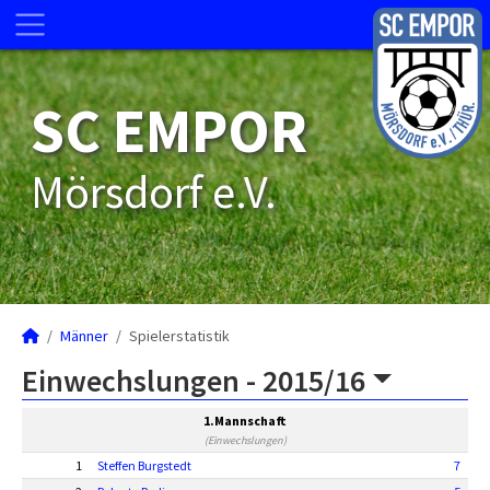
SC EMPOR
Mörsdorf e.V.
Männer
Spielerstatistik
Einwechslungen -
2015/16
1.Mannschaft
(Einwechslungen)
1
Steffen Burgstedt
7