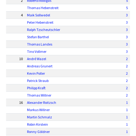
2
Roberto Rodigas
5
Thomas Hebenstreit
5
4
Maik Sollwedel
3
Peter Hebenstreit
3
Ralph Tzscheutschler
3
Stefan Barthel
3
Thomas Landes
3
Tino Vollmer
3
10
André Wazel
2
Andreas Grunert
2
Kevin Poller
2
Patrick Straub
2
Philipp Kraft
2
Thomas Willner
2
16
Alexander Roitzsch
1
Markus Willner
1
Martin Schmalz
1
Robin Kirstein
1
Ronny Göldner
1