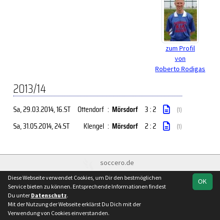
zum Profil
von
Roberto Rodigas
2013/14
Sa, 29.03.2014
, 16.ST
Ottendorf
:
Mörsdorf
3 : 2
(1)
Sa, 31.05.2014
, 24.ST
Klengel
:
Mörsdorf
2 : 2
(1)
soccero.de
© 2006 - 2026
Diese Webseite verwendet Cookies, um Dir den bestmöglichen
OK
Besucherstatistik
Kontakt
Impressum
Datenschutz
Service bieten zu können. Entsprechende Informationen findest
Du unter
Datenschutz
.
Mit der Nutzung der Webseite erklärst Du Dich mit der
Verwendung von Cookies einverstanden.