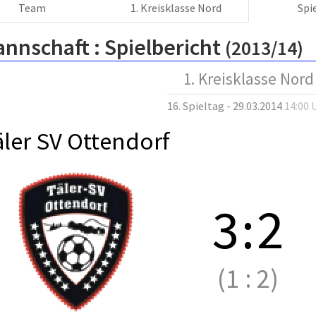
Team
1. Kreisklasse Nord
Spi
annschaft :
Spielbericht
(2013/14)
1. Kreisklasse Nord
16. Spieltag - 29.03.2014
14:00 
äler SV Ottendorf
3
:
2
(1
:
2)