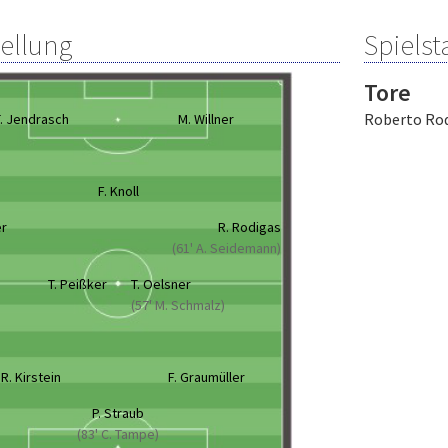
tellung
Spielsta
Tore
Roberto Ro
. Jendrasch
M. Willner
F. Knoll
er
R. Rodigas
(61' A. Seidemann)
T. Peißker
T. Oelsner
(57' M. Schmalz)
R. Kirstein
F. Graumüller
P. Straub
(83' C. Tampe)