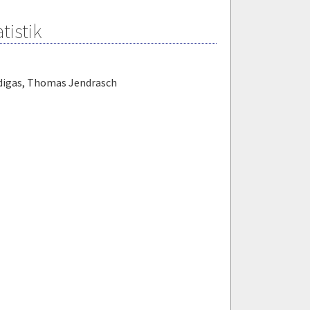
tistik
digas
,
Thomas Jendrasch