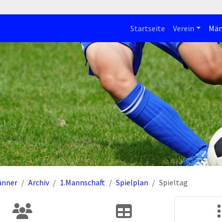
Startseite
Verein
Män
änner
Archiv
1.Mannschaft
Spielplan
Spieltag