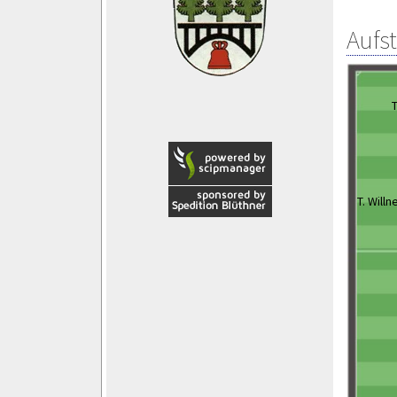
Aufs
T
T. Willn