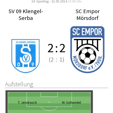
24. Spieltag - 31.05.2014
15:00 Uhr
SV 09 Klengel-
SC Empor
Serba
Mörsdorf
2
:
2
(2
:
1)
Aufstellung
T. Jendrasch
M. Sollwedel