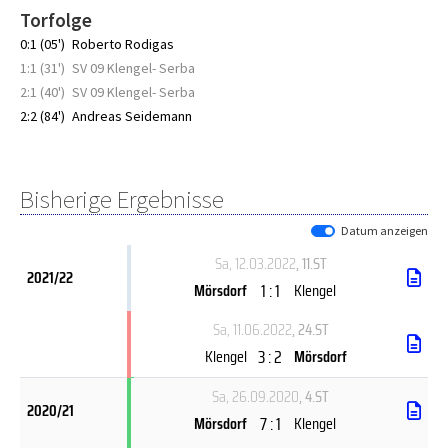
Torfolge
0:1 (05')
Roberto Rodigas
1:1 (31')
SV 09 Klengel- Serba
2:1 (40')
SV 09 Klengel- Serba
2:2 (84')
Andreas Seidemann
Bisherige Ergebnisse
Datum anzeigen
Sa, 12.03.2022
, 11.ST
2021/22
1 : 1
Mörsdorf
Klengel
Sa, 11.06.2022
, 24.ST
3 : 2
Klengel
Mörsdorf
Sa, 26.09.2020
, 4.ST
2020/21
7 : 1
Mörsdorf
Klengel