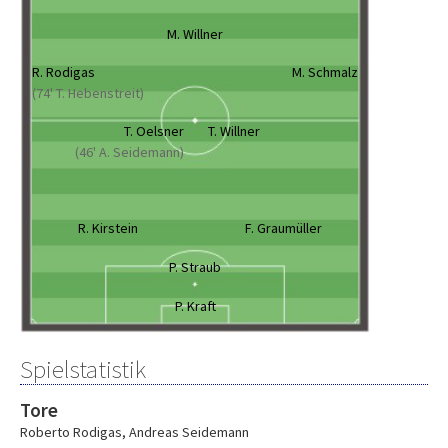
M. Willner
R. Rodigas
M. Schmalz
(74' T. Hebenstreit)
T. Oelsner
T. Willner
(46' A. Seidemann)
R. Kirstein
F. Graumüller
P. Straub
P. Kraft
Spielstatistik
Tore
Roberto Rodigas
,
Andreas Seidemann