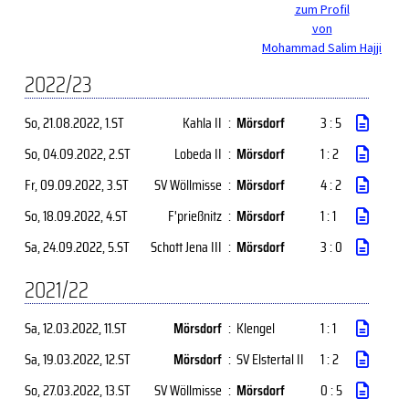
zum Profil
von
Mohammad Salim Hajji
2022/23
So, 21.08.2022
, 1.ST
Kahla II
:
Mörsdorf
3 : 5
So, 04.09.2022
, 2.ST
Lobeda II
:
Mörsdorf
1 : 2
Fr, 09.09.2022
, 3.ST
SV Wöllmisse
:
Mörsdorf
4 : 2
So, 18.09.2022
, 4.ST
F'prießnitz
:
Mörsdorf
1 : 1
Sa, 24.09.2022
, 5.ST
Schott Jena III
:
Mörsdorf
3 : 0
2021/22
Sa, 12.03.2022
, 11.ST
Mörsdorf
:
Klengel
1 : 1
Sa, 19.03.2022
, 12.ST
Mörsdorf
:
SV Elstertal II
1 : 2
So, 27.03.2022
, 13.ST
SV Wöllmisse
:
Mörsdorf
0 : 5