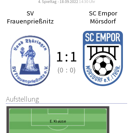
4. Spieltag - 18.09.2022
14:30 Uhr
SV
SC Empor
Frauenprießnitz
Mörsdorf
1
:
1
(0
:
0)
Aufstellung
E. Krause