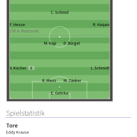
C. Schmid
F. Hesse
R. Haqani
(76' A. Roitzsch)
M. Hajji
D. Bürgel
V. Köcher
L. Schmidt
C
R. Menz
M. Zänker
E. Gehrke
Spielstatistik
Tore
Eddy Krause