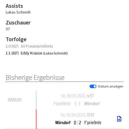
Assists
Lukas Schmidt
Zuschauer
37
Torfolge
1:0 (62')
SV Frauenprießnitz
1:1 (63')
Eddy Krause
(Lukas Schmidt)
Bisherige Ergebnisse
Datum anzeigen
So, 18.09.2022
, 4.ST
2022/23
1 : 1
F'prießnitz
Mörsdorf
So, 02.04.2023
, 17.ST
0 : 2
Mörsdorf
F'prießnitz