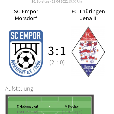
16. Spieltag - 18.04.2022
15:00 Uhr
SC Empor
FC Thüringen
Mörsdorf
Jena II
3
:
1
(2
:
0)
Aufstellung
T. Hebenstreit
V. Köcher
(70' E. Krause)
(75' D. Bürgel)