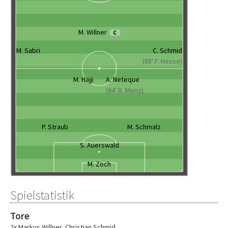
M. Willner
C
M. Sabri
C. Schmid
(88' F. Hesse)
M. Hajji
A. Neteque
(64' R. Menz)
P. Straub
M. Schmalz
S. Auerswald
M. Zoch
Spielstatistik
Tore
2x Markus Willner
,
Christian Schmid