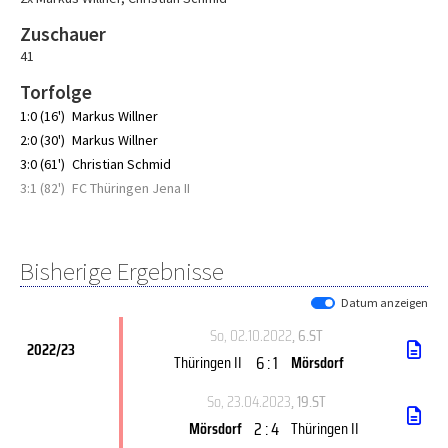
Zuschauer
41
Torfolge
1:0 (16')
Markus Willner
2:0 (30')
Markus Willner
3:0 (61')
Christian Schmid
3:1 (82')
FC Thüringen Jena II
Bisherige Ergebnisse
Datum anzeigen
So, 02.10.2022
, 6.ST
2022/23
6 : 1
Thüringen II
Mörsdorf
So, 23.04.2023
, 19.ST
2 : 4
Mörsdorf
Thüringen II