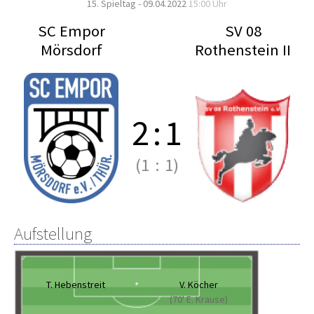
15. Spieltag - 09.04.2022
15:00 Uhr
SC Empor
SV 08
Mörsdorf
Rothenstein II
2
:
1
(1
:
1)
Aufstellung
T. Hebenstreit
V. Köcher
(70' E. Krause)