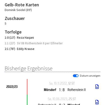
Gelb-Rote Karten
Dominik Seidel (89')
Zuschauer
5
Torfolge
1:0 (13')
Reza Haqani
1:1 (23')
SV 08 Rothenstein II per Elfmeter
2:1 (78')
Eddy Krause
Bisherige Ergebnisse
Datum anzeigen
Sa, 19.11.2022
, 12.ST
2022/23
1 : 8
Mörsdorf
Rothenstein II
Sa, 10.06.2023
, 25.ST