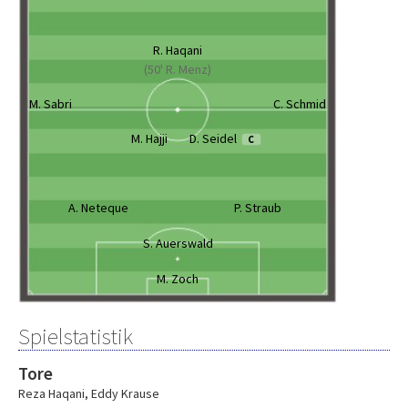
R. Haqani
(50' R. Menz)
M. Sabri
C. Schmid
M. Hajji
D. Seidel
C
A. Neteque
P. Straub
S. Auerswald
M. Zoch
Spielstatistik
Tore
Reza Haqani
,
Eddy Krause