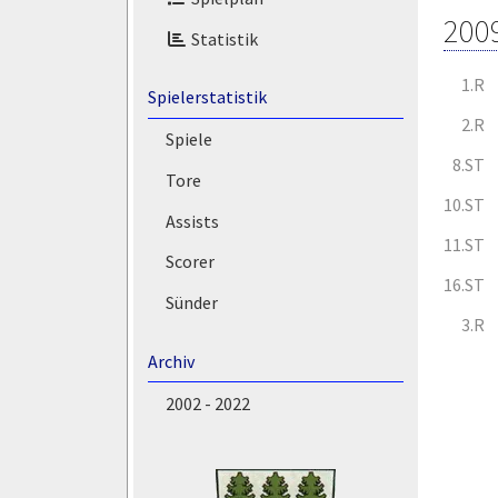
200
Statistik
1.R
Spielerstatistik
2.R
Spiele
8.ST
Tore
10.ST
Assists
11.ST
Scorer
16.ST
Sünder
3.R
Archiv
2002 - 2022