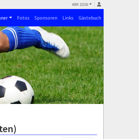
WM 2026
ner
Fotos
Sponsoren
Links
Gästebuch
ten)