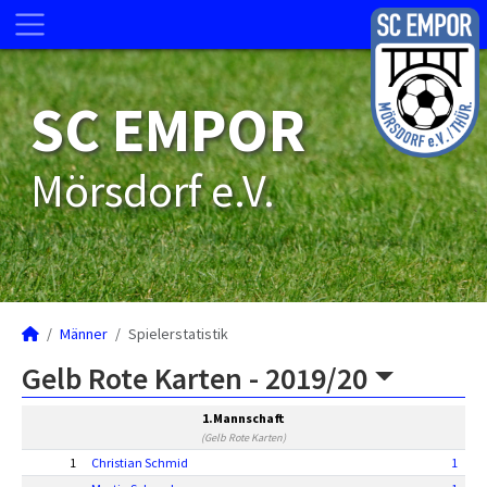
SC EMPOR
Mörsdorf e.V.
Männer
Spielerstatistik
Gelb Rote Karten -
2019/20
1.Mannschaft
(Gelb Rote Karten)
1
Christian Schmid
1