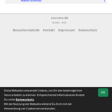
Martin Schmalz
1
soccero.de
© 2006 - 2026
Besucherstatistik
Kontakt
Impressum
Datenschutz
Diese Webseite verwendet Cookies, um Dir den bestmöglichen
OK
Service bieten zu können. Entsprechende Informationen findest
Du unter
Datenschutz
.
Mit der Nutzung der Webseite erklärst Du Dich mit der
Verwendung von Cookies einverstanden.