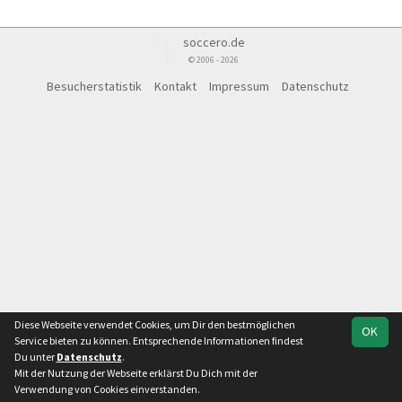
soccero.de
© 2006 - 2026
Besucherstatistik
Kontakt
Impressum
Datenschutz
Diese Webseite verwendet Cookies, um Dir den bestmöglichen
OK
Service bieten zu können. Entsprechende Informationen findest
Du unter
Datenschutz
.
Mit der Nutzung der Webseite erklärst Du Dich mit der
Verwendung von Cookies einverstanden.