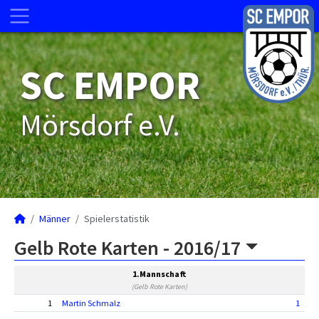
SC EMPOR
Mörsdorf e.V.
Männer
Spielerstatistik
Gelb Rote Karten -
2016/17
1.Mannschaft
(Gelb Rote Karten)
1
Martin Schmalz
1