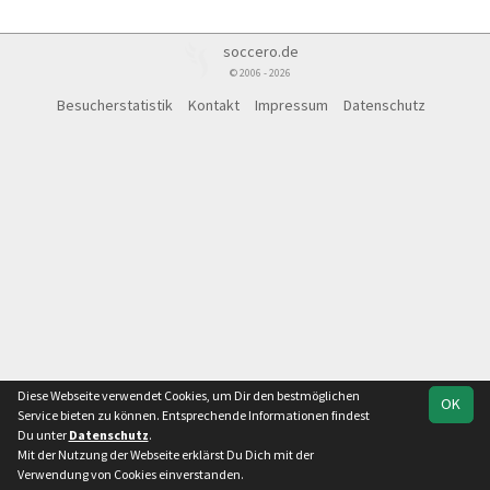
soccero.de
© 2006 - 2026
Besucherstatistik
Kontakt
Impressum
Datenschutz
Diese Webseite verwendet Cookies, um Dir den bestmöglichen
OK
Service bieten zu können. Entsprechende Informationen findest
Du unter
Datenschutz
.
Mit der Nutzung der Webseite erklärst Du Dich mit der
Verwendung von Cookies einverstanden.