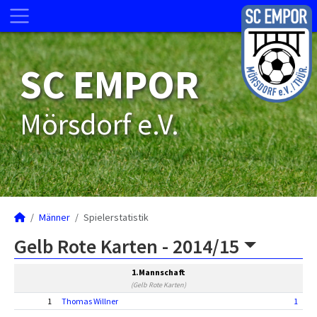
SC EMPOR
Mörsdorf e.V.
Männer
Spielerstatistik
Gelb Rote Karten -
2014/15
1.Mannschaft
(Gelb Rote Karten)
1
Thomas Willner
1