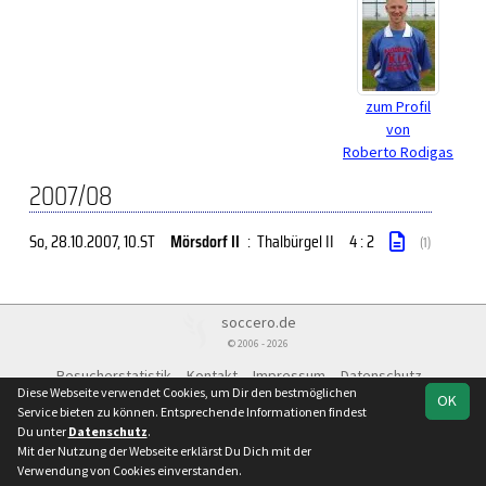
zum Profil
von
Roberto Rodigas
2007/08
So, 28.10.2007
, 10.ST
Mörsdorf II
:
Thalbürgel II
4 : 2
(1)
soccero.de
© 2006 - 2026
Besucherstatistik
Kontakt
Impressum
Datenschutz
Diese Webseite verwendet Cookies, um Dir den bestmöglichen
OK
Service bieten zu können. Entsprechende Informationen findest
Du unter
Datenschutz
.
Mit der Nutzung der Webseite erklärst Du Dich mit der
Verwendung von Cookies einverstanden.