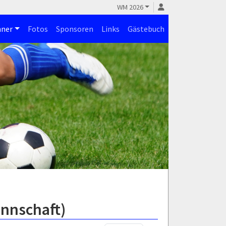
WM 2026
ner
Fotos
Sponsoren
Links
Gästebuch
annschaft)