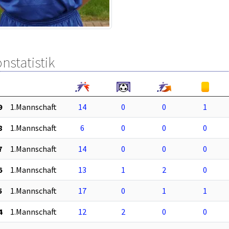
nstatistik
9
1.Mannschaft
14
0
0
1
8
1.Mannschaft
6
0
0
0
7
1.Mannschaft
14
0
0
0
6
1.Mannschaft
13
1
2
0
5
1.Mannschaft
17
0
1
1
4
1.Mannschaft
12
2
0
0