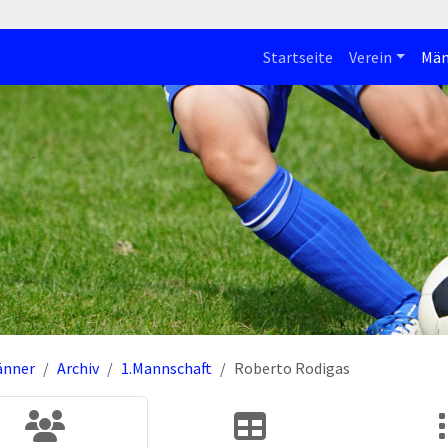
Startseite
Verein
Män
änner
Archiv
1.Mannschaft
Roberto Rodigas