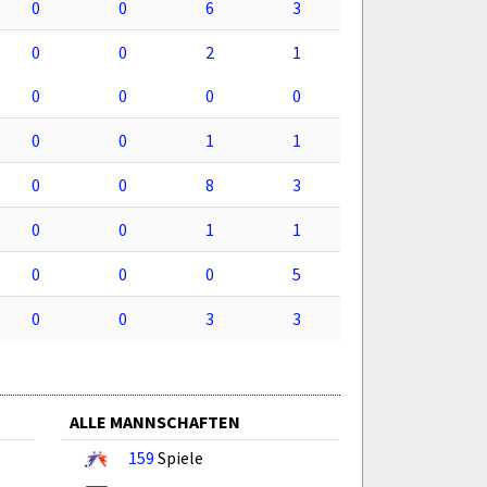
0
0
6
3
0
0
2
1
0
0
0
0
0
0
1
1
0
0
8
3
0
0
1
1
0
0
0
5
0
0
3
3
ALLE MANNSCHAFTEN
159
Spiele