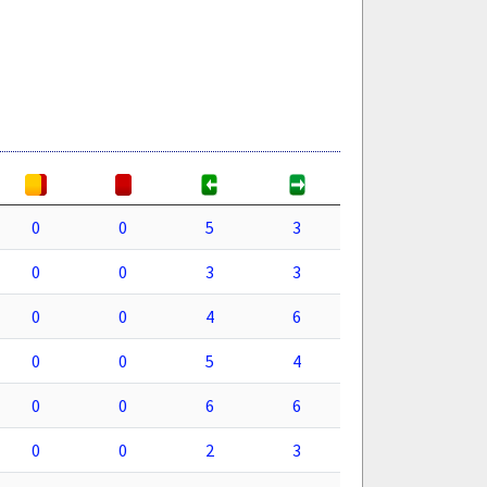
0
0
5
3
0
0
3
3
0
0
4
6
0
0
5
4
0
0
6
6
0
0
2
3