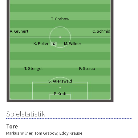
T. Grabow
A. Grunert
C. Schmid
K. Poller
M. Willner
C
T. Stengel
P. Straub
S. Auerswald
P. Kraft
Spielstatistik
Tore
Markus Willner
,
Tom Grabow
,
Eddy Krause