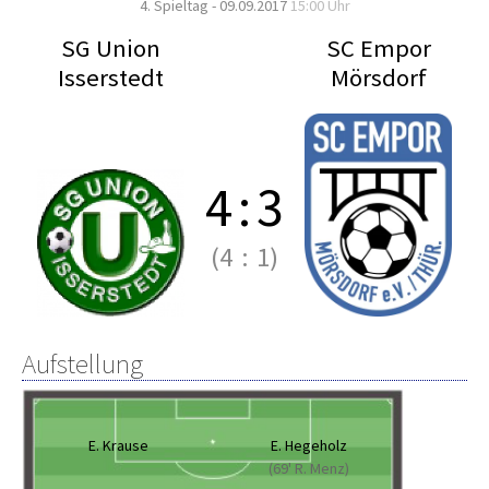
4. Spieltag - 09.09.2017
15:00 Uhr
SG Union
SC Empor
Isserstedt
Mörsdorf
4
:
3
(4
:
1)
Aufstellung
E. Krause
E. Hegeholz
(69' R. Menz)