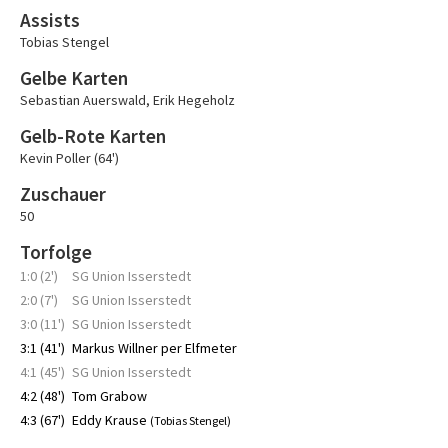
Assists
Tobias Stengel
Gelbe Karten
Sebastian Auerswald
,
Erik Hegeholz
Gelb-Rote Karten
Kevin Poller (64')
Zuschauer
50
Torfolge
1:0 (2')
SG Union Isserstedt
2:0 (7')
SG Union Isserstedt
3:0 (11')
SG Union Isserstedt
3:1 (41')
Markus Willner per Elfmeter
4:1 (45')
SG Union Isserstedt
4:2 (48')
Tom Grabow
4:3 (67')
Eddy Krause
(Tobias Stengel)