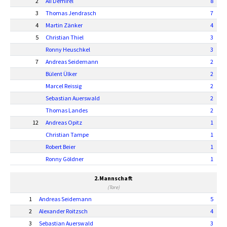
2
Ali Demirel
8
3
Thomas Jendrasch
7
4
Martin Zänker
4
5
Christian Thiel
3
Ronny Heuschkel
3
7
Andreas Seidemann
2
Bülent Ülker
2
Marcel Reissig
2
Sebastian Auerswald
2
Thomas Landes
2
12
Andreas Opitz
1
Christian Tampe
1
Robert Beier
1
Ronny Göldner
1
2.Mannschaft
(Tore)
1
Andreas Seidemann
5
2
Alexander Roitzsch
4
3
Sebastian Auerswald
3