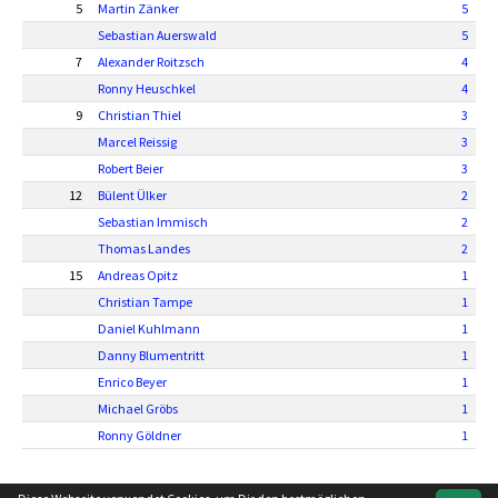
5
Martin Zänker
5
Sebastian Auerswald
5
7
Alexander Roitzsch
4
Ronny Heuschkel
4
9
Christian Thiel
3
Marcel Reissig
3
Robert Beier
3
12
Bülent Ülker
2
Sebastian Immisch
2
Thomas Landes
2
15
Andreas Opitz
1
Christian Tampe
1
Daniel Kuhlmann
1
Danny Blumentritt
1
Enrico Beyer
1
Michael Gröbs
1
Ronny Göldner
1