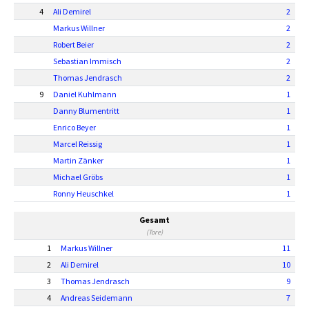
4
Ali Demirel
2
Markus Willner
2
Robert Beier
2
Sebastian Immisch
2
Thomas Jendrasch
2
9
Daniel Kuhlmann
1
Danny Blumentritt
1
Enrico Beyer
1
Marcel Reissig
1
Martin Zänker
1
Michael Gröbs
1
Ronny Heuschkel
1
Gesamt
(Tore)
1
Markus Willner
11
2
Ali Demirel
10
3
Thomas Jendrasch
9
4
Andreas Seidemann
7