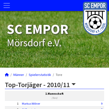
SC EMPOR
Mörsdorf e.V.
Männer
Spielerstatistik
Tore
Top-Torjäger -
2010/11
1.Mannschaft
(Tore)
1
Markus Willner
9