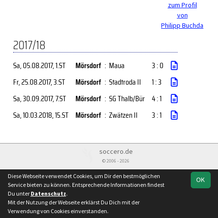
zum Profil
von
Philipp Buchda
2017/18
Sa, 05.08.2017
, 1.ST
Mörsdorf
:
Maua
3 : 0
Fr, 25.08.2017
, 3.ST
Mörsdorf
:
Stadtroda II
1 : 3
Sa, 30.09.2017
, 7.ST
Mörsdorf
:
SG Thalb/Bür
4 : 1
Sa, 10.03.2018
, 15.ST
Mörsdorf
:
Zwätzen II
3 : 1
soccero.de
© 2006 - 2026
Besucherstatistik
Kontakt
Impressum
Datenschutz
Diese Webseite verwendet Cookies, um Dir den bestmöglichen
OK
Service bieten zu können. Entsprechende Informationen findest
Du unter
Datenschutz
.
Mit der Nutzung der Webseite erklärst Du Dich mit der
Verwendung von Cookies einverstanden.