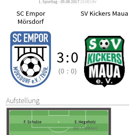
1. Spieltag - 05.08.2017
15:00 Uhr
SC Empor
SV Kickers Maua
Mörsdorf
3
:
0
(0
:
0)
Aufstellung
F. Schulze
E. Hegeholz
(86' T. Willner)