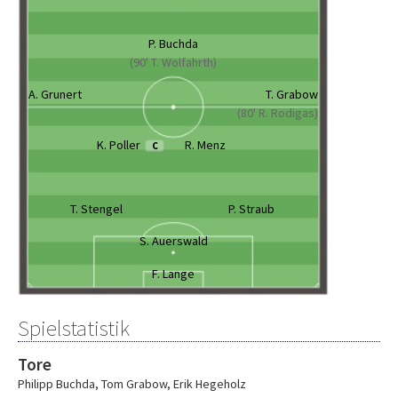
P. Buchda
(90' T. Wolfahrth)
A. Grunert
T. Grabow
(80' R. Rodigas)
K. Poller
R. Menz
C
T. Stengel
P. Straub
S. Auerswald
F. Lange
Spielstatistik
Tore
Philipp Buchda
,
Tom Grabow
,
Erik Hegeholz