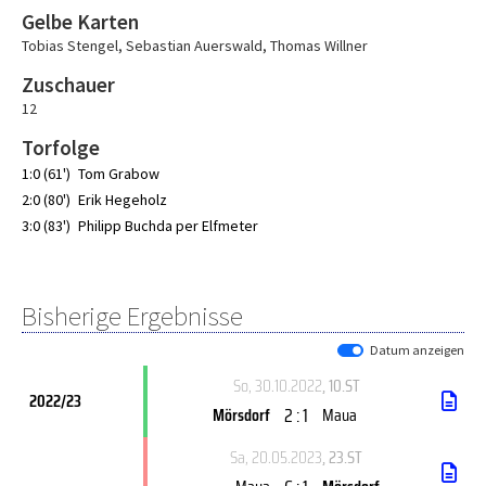
Gelbe Karten
Tobias Stengel
,
Sebastian Auerswald
,
Thomas Willner
Zuschauer
12
Torfolge
1:0 (61')
Tom Grabow
2:0 (80')
Erik Hegeholz
3:0 (83')
Philipp Buchda per Elfmeter
Bisherige Ergebnisse
Datum anzeigen
So, 30.10.2022
, 10.ST
2022/23
2 : 1
Mörsdorf
Maua
Sa, 20.05.2023
, 23.ST