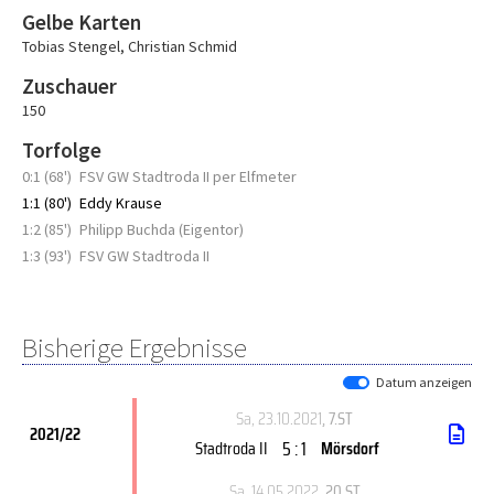
Gelbe Karten
Tobias Stengel
,
Christian Schmid
Zuschauer
150
Torfolge
0:1 (68')
FSV GW Stadtroda II per Elfmeter
1:1 (80')
Eddy Krause
1:2 (85')
Philipp Buchda (Eigentor)
1:3 (93')
FSV GW Stadtroda II
Bisherige Ergebnisse
Datum anzeigen
Sa, 23.10.2021
, 7.ST
2021/22
5 : 1
Stadtroda II
Mörsdorf
Sa, 14.05.2022
, 20.ST