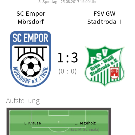
3. Spieltag - 25.08.2017
19:00 Uhr
SC Empor
FSV GW
Mörsdorf
Stadtroda II
1
:
3
(0
:
0)
Aufstellung
E. Krause
E. Hegeholz
(52' M. Schmalz)