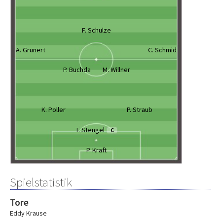
F. Schulze
A. Grunert
C. Schmid
P. Buchda
M. Willner
K. Poller
P. Straub
T. Stengel
C
P. Kraft
Spielstatistik
Tore
Eddy Krause