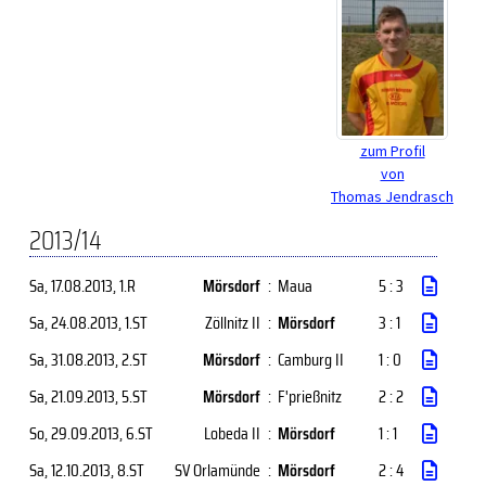
zum Profil
von
Thomas Jendrasch
2013/14
Sa, 17.08.2013
, 1.R
Mörsdorf
:
Maua
5 : 3
Sa, 24.08.2013
, 1.ST
Zöllnitz II
:
Mörsdorf
3 : 1
Sa, 31.08.2013
, 2.ST
Mörsdorf
:
Camburg II
1 : 0
Sa, 21.09.2013
, 5.ST
Mörsdorf
:
F'prießnitz
2 : 2
So, 29.09.2013
, 6.ST
Lobeda II
:
Mörsdorf
1 : 1
Sa, 12.10.2013
, 8.ST
SV Orlamünde
:
Mörsdorf
2 : 4