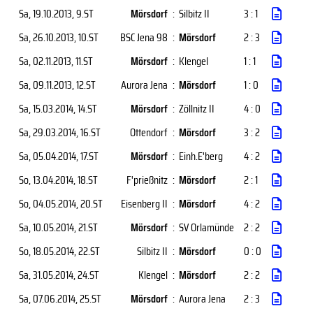
Sa, 19.10.2013
, 9.ST
Mörsdorf
:
Silbitz II
3 : 1
Sa, 26.10.2013
, 10.ST
BSC Jena 98
:
Mörsdorf
2 : 3
Sa, 02.11.2013
, 11.ST
Mörsdorf
:
Klengel
1 : 1
Sa, 09.11.2013
, 12.ST
Aurora Jena
:
Mörsdorf
1 : 0
Sa, 15.03.2014
, 14.ST
Mörsdorf
:
Zöllnitz II
4 : 0
Sa, 29.03.2014
, 16.ST
Ottendorf
:
Mörsdorf
3 : 2
Sa, 05.04.2014
, 17.ST
Mörsdorf
:
Einh.E'berg
4 : 2
So, 13.04.2014
, 18.ST
F'prießnitz
:
Mörsdorf
2 : 1
So, 04.05.2014
, 20.ST
Eisenberg II
:
Mörsdorf
4 : 2
Sa, 10.05.2014
, 21.ST
Mörsdorf
:
SV Orlamünde
2 : 2
So, 18.05.2014
, 22.ST
Silbitz II
:
Mörsdorf
0 : 0
Sa, 31.05.2014
, 24.ST
Klengel
:
Mörsdorf
2 : 2
Sa, 07.06.2014
, 25.ST
Mörsdorf
:
Aurora Jena
2 : 3