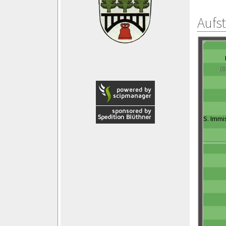
Aufs
(8
S. Immi