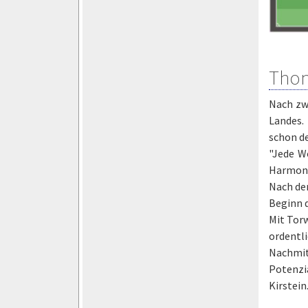
Thom
Nach zw
Landes.
schon d
"Jede W
Harmoni
Nach der
Beginn d
Mit Torw
ordentl
Nachmit
Potenzi
Kirstein