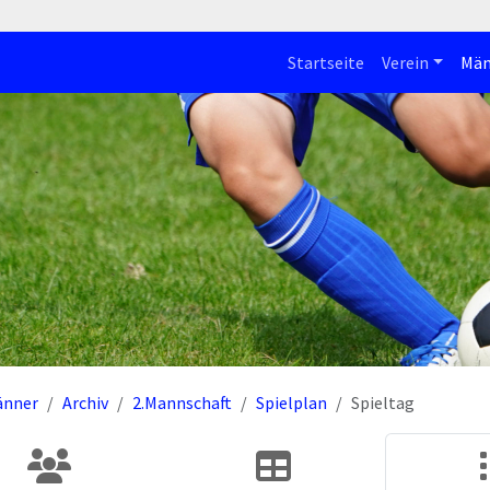
Startseite
Verein
Män
änner
Archiv
2.Mannschaft
Spielplan
Spieltag