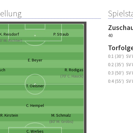
tellung
Spielsta
Zuscha
K. Reisdorf
P. Straub
40
3' M. Richter)
Torfolg
0:1 (30')
SV 
E. Beyer
0:2 (35')
SV 
sch
R. Rodigas
0:3 (50')
SV 
(70' C. Hauck)
0:4 (55')
SV 
T. Oelsner
C. Hempel
R. Kirstein
M. Schmalz
(80' M. Gröbs)
C. Warlies