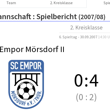
Team
2. Kreisklasse
Spi
annschaft :
Spielbericht
(2007/08)
2. Kreisklasse
6. Spieltag - 30.09.2007
14:30 
Empor Mörsdorf II
0
:
4
(0
:
2)