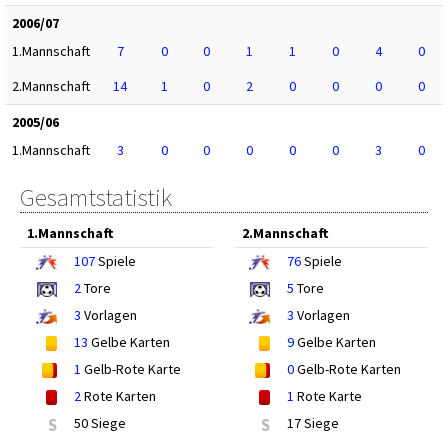
2006/07
1.Mannschaft
7
0
0
1
1
0
4
0
2.Mannschaft
14
1
0
2
0
0
0
0
2005/06
1.Mannschaft
3
0
0
0
0
0
3
0
Gesamtstatistik
1.Mannschaft
2.Mannschaft
107
Spiele
76
Spiele
2
Tore
5
Tore
3
Vorlagen
3
Vorlagen
13
Gelbe Karten
9
Gelbe Karten
1
Gelb-Rote Karte
0
Gelb-Rote Karten
2
Rote Karten
1
Rote Karte
S
50 Siege
S
17 Siege