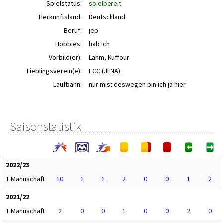
Spielstatus:
spielbereit
Herkunftsland:
Deutschland
Beruf:
jep
Hobbies:
hab ich
Vorbild(er):
Lahm, Kuffour
Lieblingsverein(e):
FCC (JENA)
Laufbahn:
nur mist deswegen bin ich ja hier
Saisonstatistik
2022/23
1.Mannschaft
10
1
1
2
0
0
1
2
2021/22
1.Mannschaft
2
0
0
1
0
0
2
0