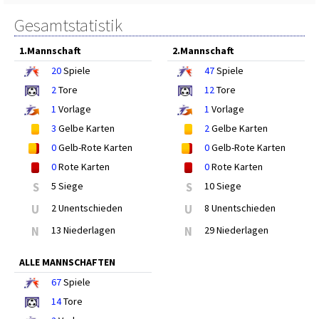
Gesamtstatistik
1.Mannschaft
2.Mannschaft
20
Spiele
47
Spiele
2
Tore
12
Tore
1
Vorlage
1
Vorlage
3
Gelbe Karten
2
Gelbe Karten
0
Gelb-Rote Karten
0
Gelb-Rote Karten
0
Rote Karten
0
Rote Karten
S
5 Siege
S
10 Siege
U
2 Unentschieden
U
8 Unentschieden
N
13 Niederlagen
N
29 Niederlagen
ALLE MANNSCHAFTEN
67
Spiele
14
Tore