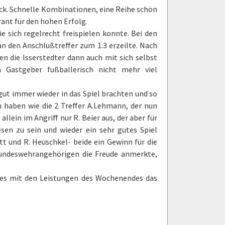
ück. Schnelle Kombinationen, eine Reihe schön
rant für den hohen Erfolg.
e sich regelrecht freispielen konnte. Bei den
n den Anschlußtreffer zum 1:3 erzeilte. Nach
en die Isserstedter dann auch mit sich selbst
m Gastgeber fußballerisch nicht mehr viel
 gut immer wieder in das Spiel brachten und so
n haben wie die 2 Treffer A.Lehmann, der nun
llein im Angriff nur R. Beier aus, der aber für
sen zu sein und wieder ein sehr gutes Spiel
t und R. Heuschkel- beide ein Gewinn für die
undeswehrangehörigen die Freude anmerkte,
t es mit den Leistungen des Wochenendes das