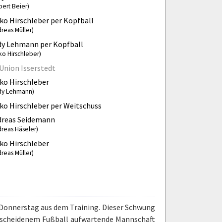
bert Beier)
ko Hirschleber per Kopfball
reas Müller)
y Lehmann per Kopfball
ko Hirschleber)
Union Isserstedt
ko Hirschleber
dy Lehmann)
ko Hirschleber per Weitschuss
dreas Seidemann
dreas Häseler)
ko Hirschleber
reas Müller)
m Donnerstag aus dem Training. Dieser Schwung
bescheidenem Fußball aufwartende Mannschaft