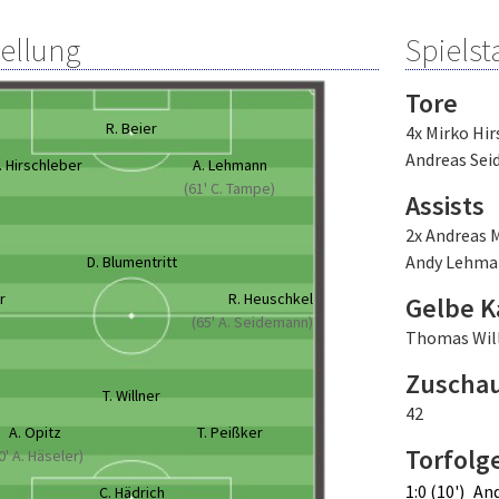
tellung
Spielsta
Tore
R. Beier
4x Mirko Hir
Andreas Se
. Hirschleber
A. Lehmann
(61' C. Tampe)
Assists
2x Andreas M
Andy Lehm
D. Blumentritt
r
R. Heuschkel
Gelbe K
(65' A. Seidemann)
Thomas Wil
Zuscha
T. Willner
42
A. Opitz
T. Peißker
Torfolg
0' A. Häseler)
1:0 (10')
An
C. Hädrich