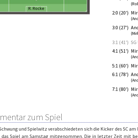
(Ro
R. Rocke
2:0 (20')
Mir
(And
3:0 (27')
And
(Mir
3:1 (41')
SG 
4:1 (51')
Mir
(An
5:1 (60')
Mir
6:1 (78')
An
(An
7:1 (80')
Mir
(And
entar zum Spiel
 Schwung und Spielwitz verabschiedeten sich die Kicker des SC a
n das Spiel am Samstag mitgenommen. Die in letzter Zeit mit 