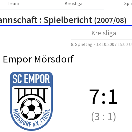
Team
Kreisliga
Spi
annschaft :
Spielbericht
(2007/08)
Kreisliga
8. Spieltag - 13.10.2007
15:00 
 Empor Mörsdorf
7
:
1
(3
:
1)