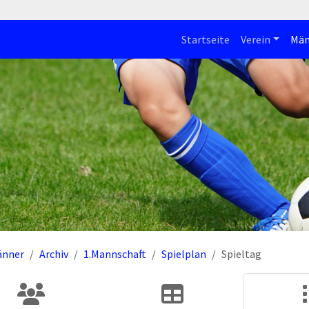
Startseite
Verein
Män
änner
Archiv
1.Mannschaft
Spielplan
Spieltag