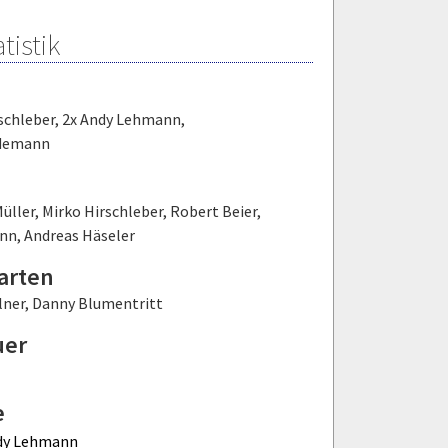
tistik
schleber
,
2x Andy Lehmann
,
idemann
üller
,
Mirko Hirschleber
,
Robert Beier
,
ann
,
Andreas Häseler
arten
lner
,
Danny Blumentritt
uer
e
dy Lehmann