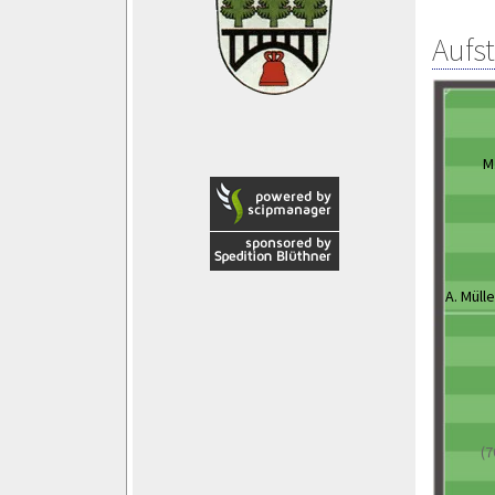
Aufs
M
A. Mülle
(7