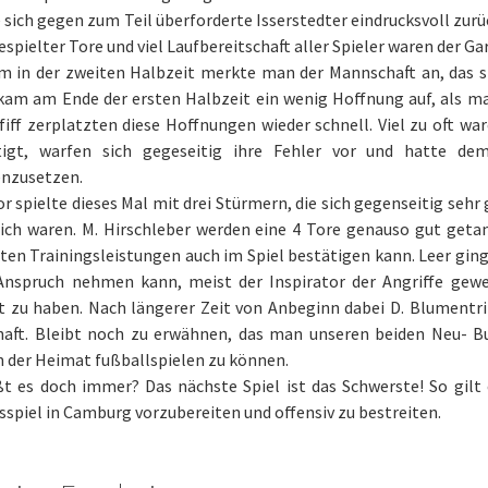
sich gegen zum Teil überforderte Isserstedter eindrucksvoll zur
spielter Tore und viel Laufbereitschaft aller Spieler waren der Ga
m in der zweiten Halbzeit merkte man der Mannschaft an, das si
kam am Ende der ersten Halbzeit ein wenig Hoffnung auf, als ma
iff zerplatzten diese Hoffnungen wieder schnell. Viel zu oft war
tigt, warfen sich gegeseitig ihre Fehler vor und hatte de
nzusetzen.
 spielte dieses Mal mit drei Stürmern, die sich gegenseitig sehr
eich waren. M. Hirschleber werden eine 4 Tore genauso gut geta
ten Trainingsleistungen auch im Spiel bestätigen kann. Leer ging a
 Anspruch nehmen kann, meist der Inspirator der Angriffe gewe
 zu haben. Nach längerer Zeit von Anbeginn dabei D. Blumentrit
aft. Bleibt noch zu erwähnen, das man unseren beiden Neu- B
n der Heimat fußballspielen zu können.
ßt es doch immer? Das nächste Spiel ist das Schwerste! So gil
spiel in Camburg vorzubereiten und offensiv zu bestreiten.