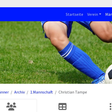
Startseite
Verein
Män
änner
Archiv
1.Mannschaft
Christian Tampe